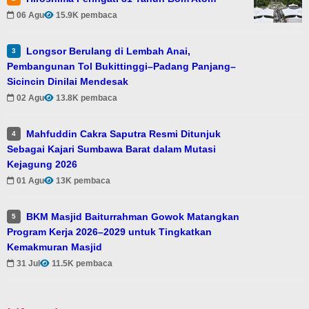
06 Agu
15.9K pembaca
Longsor Berulang di Lembah Anai,
3
Pembangunan Tol Bukittinggi–Padang Panjang–
Sicincin Dinilai Mendesak
02 Agu
13.8K pembaca
Mahfuddin Cakra Saputra Resmi Ditunjuk
4
Sebagai Kajari Sumbawa Barat dalam Mutasi
Kejagung 2026
01 Agu
13K pembaca
BKM Masjid Baiturrahman Gowok Matangkan
5
Program Kerja 2026–2029 untuk Tingkatkan
Kemakmuran Masjid
31 Jul
11.5K pembaca