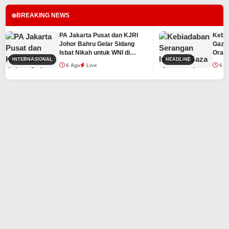
BREAKING NEWS
PA Jakarta Pusat dan KJRI
Kebiadaban Sera
Johor Bahru Gelar Sidang
Gaza Menewask
Isbat Nikah untuk WNI di
Orang
ASIONAL
HEADLINE
Malaysia
6 Agu
Live
6 Agu
Live