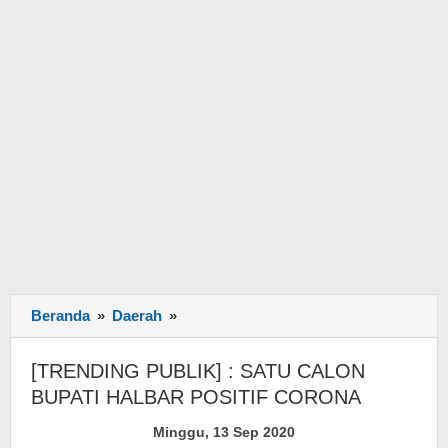
Beranda
»
Daerah
»
[TRENDING
PUBLIK]
:
[TRENDING PUBLIK] : SATU CALON
SATU
BUPATI HALBAR POSITIF CORONA
CALON
BUPATI
Minggu, 13 Sep 2020
HALBAR