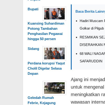
Bupati
Baca Berita Lainn
Hadiri Muscam P
Kuansing Suhardiman
Golkar di Pilgub
Potong Tambahan
Penghasilan Pegawai
RESMIKAN SE
hingga 50 persen
DISERAHKAN 
Sidang
68 WALI NAGAR
SAFARUDDIN
Perdana korupsi Yaqut
Cholil Digelar Selasa
Depan
Ajang ini menja
untuk mengenal
meningkatkan ra
Geledah Rumah
wawasan intern
Febrie, Kejagung