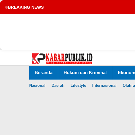
BREAKING NEWS
tup
Lewati
ke
konten
Beranda
Hukum dan Kriminal
Ekonomi
Nasional
Daerah
Lifestyle
Internasional
Olahr