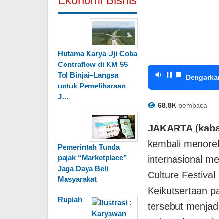
Ekonomi Bisnis
Hutama Karya Uji Coba
Contraflow di KM 55
Tol Binjai–Langsa
Dengarka
untuk Pemeliharaan
J…
68.8K
pembaca
JAKARTA (kabar
kembali menoreh
Pemerintah Tunda
pajak “Marketplace”
internasional me
Jaga Daya Beli
Culture Festival
Masyarakat
Keikutsertaan pa
Rupiah
tersebut menja