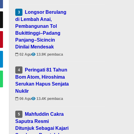
Longsor Berulang
3
di Lembah Anai,
Pembangunan Tol
Bukittinggi–Padang
Panjang–Sicincin
Dinilai Mendesak
02 Agu
13.9K pembaca
Peringati 81 Tahun
4
Bom Atom, Hiroshima
Serukan Hapus Senjata
Nuklir
06 Agu
13.4K pembaca
Mahfuddin Cakra
5
Saputra Resmi
Ditunjuk Sebagai Kajari