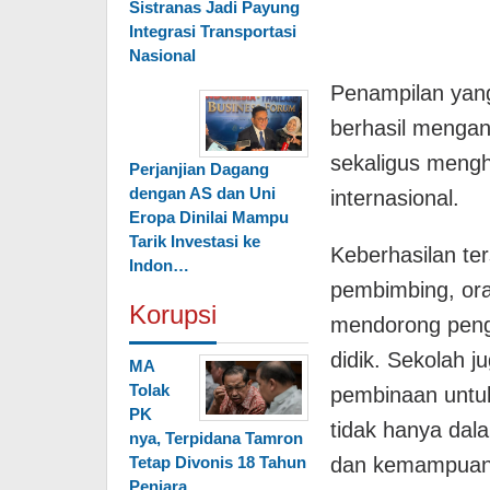
Sistranas Jadi Payung
Integrasi Transportasi
Nasional
Penampilan yang 
berhasil mengan
sekaligus mengh
Perjanjian Dagang
dengan AS dan Uni
internasional.
Eropa Dinilai Mampu
Tarik Investasi ke
Keberhasilan ter
Indon…
pembimbing, ora
Korupsi
mendorong peng
didik. Sekolah 
MA
Tolak
pembinaan untuk
PK
tidak hanya dala
nya, Terpidana Tamron
Tetap Divonis 18 Tahun
dan kemampuan 
Penjara