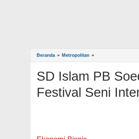
Beranda
»
Metropolitan
»
SD
Islam
PB
SD Islam PB Soed
Soedirman
Raih
Festival Seni Int
Prestasi
di
Festival
Seni
Internasional
Malaysia