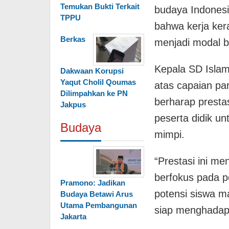
Temukan Bukti Terkait
budaya Indones
TPPU
bahwa kerja ker
Berkas
menjadi modal b
Kepala SD Isla
Dakwaan Korupsi
Yaqut Cholil Qoumas
atas capaian par
Dilimpahkan ke PN
berharap prestas
Jakpus
peserta didik un
Budaya
mimpi.
“Prestasi ini me
berfokus pada p
Pramono: Jadikan
potensi siswa m
Budaya Betawi Arus
Utama Pembangunan
siap menghadapi
Jakarta