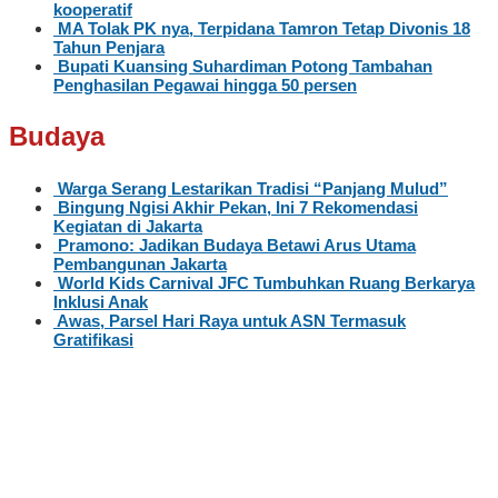
kooperatif
MA Tolak PK nya, Terpidana Tamron Tetap Divonis 18
Tahun Penjara
Bupati Kuansing Suhardiman Potong Tambahan
Penghasilan Pegawai hingga 50 persen
Budaya
Warga Serang Lestarikan Tradisi “Panjang Mulud”
Bingung Ngisi Akhir Pekan, Ini 7 Rekomendasi
Kegiatan di Jakarta
Pramono: Jadikan Budaya Betawi Arus Utama
Pembangunan Jakarta
World Kids Carnival JFC Tumbuhkan Ruang Berkarya
Inklusi Anak
Awas, Parsel Hari Raya untuk ASN Termasuk
Gratifikasi