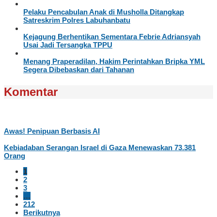
Pelaku Pencabulan Anak di Musholla Ditangkap
Satreskrim Polres Labuhanbatu
Kejagung Berhentikan Sementara Febrie Adriansyah
Usai Jadi Tersangka TPPU
Menang Praperadilan, Hakim Perintahkan Bripka YML
Segera Dibebaskan dari Tahanan
Komentar
Awas! Penipuan Berbasis AI
Kebiadaban Serangan Israel di Gaza Menewaskan 73.381
Orang
1
2
3
…
212
Berikutnya