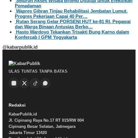
Seluruh Akses Wisata Bromo Ditutup untuk Efektifkan
Pemadaman
Wapres Gibran Tinjau Rehabilitasi Jembatan Lumut,
Progres Pekerjaan Capai 40 Per…
Rutan Serang Gelar PORSENI HUT ke-81 RI, Pegawai
dan Warga Binaan Antusias Berko…
Hasto Wardoyo Tekankan Trisakti Bung Karno dalam
Konfercab I GPM Yogyakarta
@kabarpublik.id
ULAS TUNTAS TANPA BATAS
Redaksi
KabarPublik.id
Jl. Cipinang Raya No.17 RT 015/RW 004
Cipinang Besar Selatan, Jatinegara
Jakarta Timur 13420