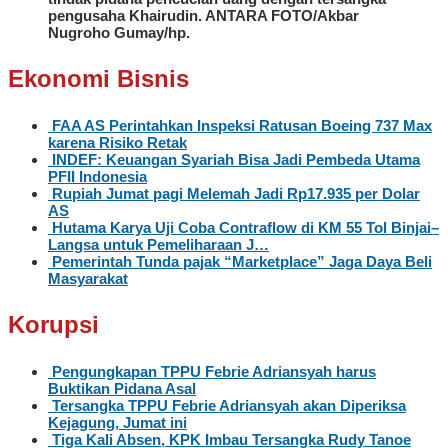
pengusaha Khairudin. ANTARA FOTO/Akbar
Nugroho Gumay/hp.
Ekonomi Bisnis
FAA AS Perintahkan Inspeksi Ratusan Boeing 737 Max
karena Risiko Retak
INDEF: Keuangan Syariah Bisa Jadi Pembeda Utama
PFII Indonesia
Rupiah Jumat pagi Melemah Jadi Rp17.935 per Dolar
AS
Hutama Karya Uji Coba Contraflow di KM 55 Tol Binjai–
Langsa untuk Pemeliharaan J…
Pemerintah Tunda pajak “Marketplace” Jaga Daya Beli
Masyarakat
Korupsi
Pengungkapan TPPU Febrie Adriansyah harus
Buktikan Pidana Asal
Tersangka TPPU Febrie Adriansyah akan Diperiksa
Kejagung, Jumat ini
Tiga Kali Absen, KPK Imbau Tersangka Rudy Tanoe