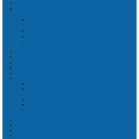
Indeks Berita
Facebook
Twitter
Instagram
Linkedin
Youtube
Tiktok
Beranda
Hukum dan Kriminal
Ekonomi Bisnis
Politik
Metropolitan
Redaksi
Privacy Policy
Kode Etik
Pedoman Pemberitaan Media Siber
Kontak
Tentang Kami
Disclaimer
Nasional
Daerah
Lifestyle
Internasional