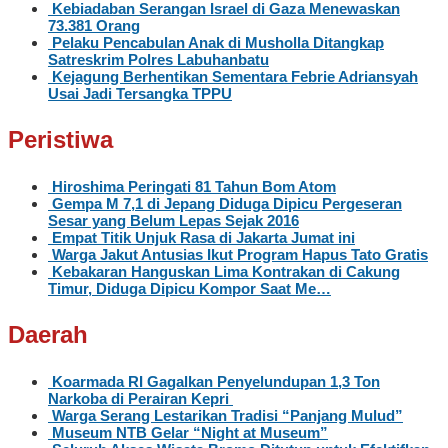
Kebiadaban Serangan Israel di Gaza Menewaskan
73.381 Orang
Pelaku Pencabulan Anak di Musholla Ditangkap
Satreskrim Polres Labuhanbatu
Kejagung Berhentikan Sementara Febrie Adriansyah
Usai Jadi Tersangka TPPU
Peristiwa
Hiroshima Peringati 81 Tahun Bom Atom
Gempa M 7,1 di Jepang Diduga Dipicu Pergeseran
Sesar yang Belum Lepas Sejak 2016
Empat Titik Unjuk Rasa di Jakarta Jumat ini
Warga Jakut Antusias Ikut Program Hapus Tato Gratis
Kebakaran Hanguskan Lima Kontrakan di Cakung
Timur, Diduga Dipicu Kompor Saat Me…
Daerah
Koarmada RI Gagalkan Penyelundupan 1,3 Ton
Narkoba di Perairan Kepri
Warga Serang Lestarikan Tradisi “Panjang Mulud”
Museum NTB Gelar “Night at Museum”