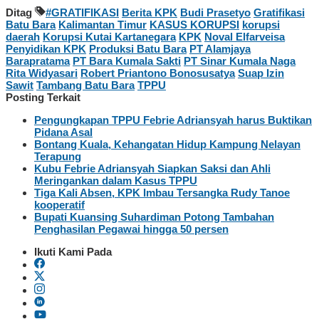
Ditag
#GRATIFIKASI
Berita KPK
Budi Prasetyo
Gratifikasi
Batu Bara
Kalimantan Timur
KASUS KORUPSI
korupsi
daerah
Korupsi Kutai Kartanegara
KPK
Noval Elfarveisa
Penyidikan KPK
Produksi Batu Bara
PT Alamjaya
Barapratama
PT Bara Kumala Sakti
PT Sinar Kumala Naga
Rita Widyasari
Robert Priantono Bonosusatya
Suap Izin
Sawit
Tambang Batu Bara
TPPU
Posting Terkait
Pengungkapan TPPU Febrie Adriansyah harus Buktikan
Pidana Asal
Bontang Kuala, Kehangatan Hidup Kampung Nelayan
Terapung
Kubu Febrie Adriansyah Siapkan Saksi dan Ahli
Meringankan dalam Kasus TPPU
Tiga Kali Absen, KPK Imbau Tersangka Rudy Tanoe
kooperatif
Bupati Kuansing Suhardiman Potong Tambahan
Penghasilan Pegawai hingga 50 persen
Ikuti Kami Pada