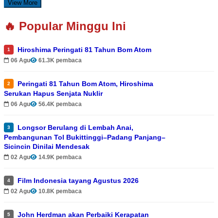
View More
🔥 Popular Minggu Ini
Hiroshima Peringati 81 Tahun Bom Atom
1
06 Agu
61.3K pembaca
Peringati 81 Tahun Bom Atom, Hiroshima
2
Serukan Hapus Senjata Nuklir
06 Agu
56.4K pembaca
Longsor Berulang di Lembah Anai,
3
Pembangunan Tol Bukittinggi–Padang Panjang–
Sicincin Dinilai Mendesak
02 Agu
14.9K pembaca
Film Indonesia tayang Agustus 2026
4
02 Agu
10.8K pembaca
John Herdman akan Perbaiki Kerapatan
5