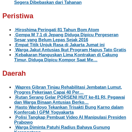
Segera Dibebaskan dari Tahanan
Peristiwa
Hiroshima Peringati 81 Tahun Bom Atom
Gempa M 7,1 di Jepang Diduga Dipicu Pergeseran
Sesar yang Belum Lepas Sejak 2016
Empat Titik Unjuk Rasa di Jakarta Jumat ini
Warga Jakut Antusias Ikut Program Hapus Tato Gratis
Kebakaran Hanguskan Lima Kontrakan di Cakung
Timur, Diduga Dipicu Kompor Saat Me…
Daerah
Wapres Gibran Tinjau Rehabilitasi Jembatan Lumut,
Progres Pekerjaan Capai 40 Per…
Rutan Serang Gelar PORSENI HUT ke-81 RI, Pegawai
dan Warga Binaan Antusias Berko…
Hasto Wardoyo Tekankan Trisakti Bung Karno dalam
Konfercab I GPM Yogyakarta
Polisi Tangkap Pembuat Video AI Manipulasi Presiden
Prabowo
Warga Diminta Patuhi Radius Bahaya Gunung