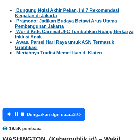
Bungung Ngisi Akhir Pekan, Ini 7 Rekomendasi
Kegiatan di Jakarta
Pramono: Jadikan Budaya Betawi Arus Utama
Pembangunan Jakarta
World Kids Carnival JFC Tumbuhkan Ruang Berkarya
Inklusi Anak
Awas, Parsel Hari Raya untuk ASN Termasuk
Gratifikasi
Meriahnya Tradisi Memet Ikan di Klaten
Dengarkan dgn suara
Siap
19.5K
pembaca
WASHINGTON (Kabarpublik.id) – Wakil