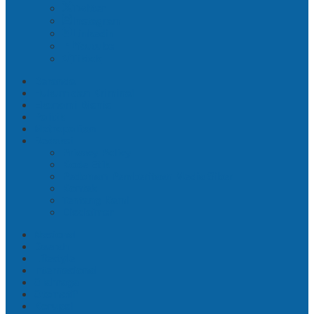
Twitter
Instagram
Linkedin
Youtube
Tiktok
Beranda
Hukum dan Kriminal
Ekonomi Bisnis
Politik
Metropolitan
Redaksi
Privacy Policy
Kode Etik
Pedoman Pemberitaan Media Siber
Kontak
Tentang Kami
Disclaimer
Nasional
Daerah
Lifestyle
Internasional
Olahraga
Otomotif
Korupsi