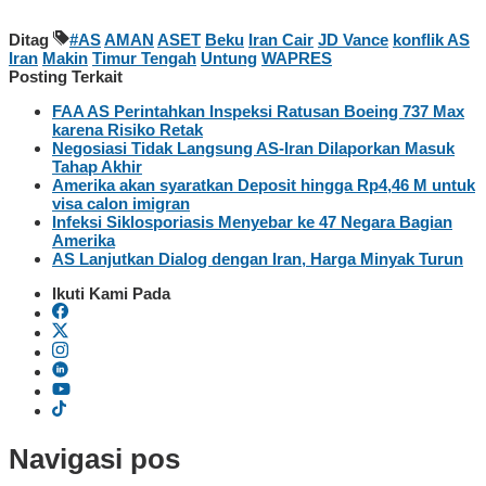
Ditag
#AS
AMAN
ASET
Beku
Iran Cair
JD Vance
konflik AS
Iran
Makin
Timur Tengah
Untung
WAPRES
Posting Terkait
FAA AS Perintahkan Inspeksi Ratusan Boeing 737 Max
karena Risiko Retak
Negosiasi Tidak Langsung AS-Iran Dilaporkan Masuk
Tahap Akhir
Amerika akan syaratkan Deposit hingga Rp4,46 M untuk
visa calon imigran
Infeksi Siklosporiasis Menyebar ke 47 Negara Bagian
Amerika
AS Lanjutkan Dialog dengan Iran, Harga Minyak Turun
Ikuti Kami Pada
Navigasi pos