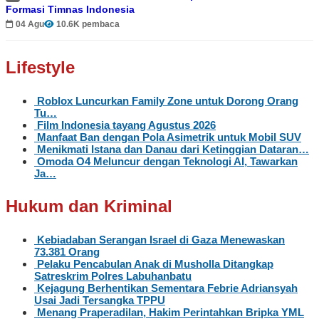
Formasi Timnas Indonesia
04 Agu
10.6K pembaca
Lifestyle
Roblox Luncurkan Family Zone untuk Dorong Orang
Tu…
Film Indonesia tayang Agustus 2026
Manfaat Ban dengan Pola Asimetrik untuk Mobil SUV
Menikmati Istana dan Danau dari Ketinggian Dataran…
Omoda O4 Meluncur dengan Teknologi AI, Tawarkan
Ja…
Hukum dan Kriminal
Kebiadaban Serangan Israel di Gaza Menewaskan
73.381 Orang
Pelaku Pencabulan Anak di Musholla Ditangkap
Satreskrim Polres Labuhanbatu
Kejagung Berhentikan Sementara Febrie Adriansyah
Usai Jadi Tersangka TPPU
Menang Praperadilan, Hakim Perintahkan Bripka YML