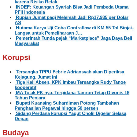
karena Risiko Retak
INDEF: Keuangan Syariah Bisa Jadi Pembeda Utama
PFII Indonesia
Rupiah Jumat pagi Melemah Jadi Rp17.935 per Dolar
AS
Hutama Karya Uji Coba Contraflow di KM 55 Tol Binjai–
Langsa untuk Pemeliharaan J…
Pemerintah Tunda pajak “Marketplace” Jaga Daya Beli
Masyarakat
Korupsi
Tersangka TPPU Febrie Adriansyah akan Diperiksa
Kejagung, Jumat ini
Tiga Kali Absen, KPK Imbau Tersangka Rudy Tanoe
kooperatif
MA Tolak PK nya, Terpidana Tamron Tetap Divonis 18
Tahun Penjara
Bupati Kuansing Suhardiman Potong Tambahan
Penghasilan Pegawai hingga 50 persen
Sidang Perdana korupsi Yaqut Cholil Digelar Selasa
Depan
Budaya