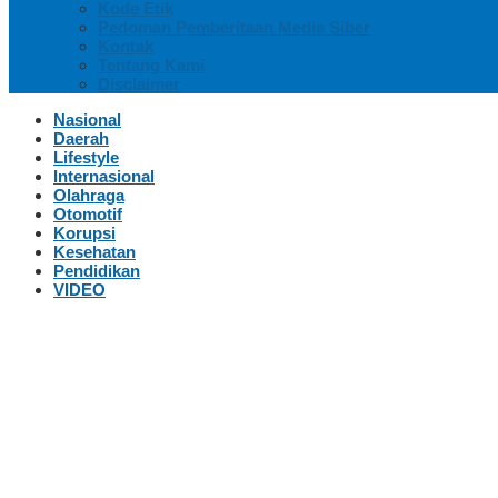
Kode Etik
Pedoman Pemberitaan Media Siber
Kontak
Tentang Kami
Disclaimer
Nasional
Daerah
Lifestyle
Internasional
Olahraga
Otomotif
Korupsi
Kesehatan
Pendidikan
VIDEO