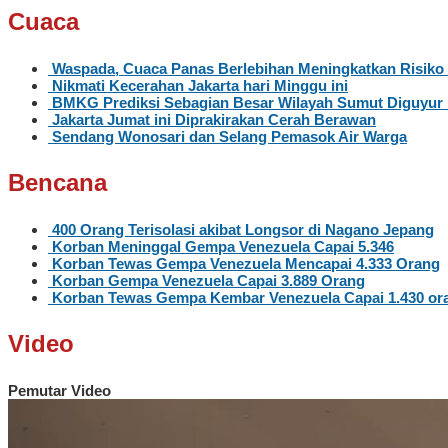
Cuaca
Waspada, Cuaca Panas Berlebihan Meningkatkan Risiko
Nikmati Kecerahan Jakarta hari Minggu ini
BMKG Prediksi Sebagian Besar Wilayah Sumut Diguyur 
Jakarta Jumat ini Diprakirakan Cerah Berawan
Sendang Wonosari dan Selang Pemasok Air Warga
Bencana
400 Orang Terisolasi akibat Longsor di Nagano Jepang
Korban Meninggal Gempa Venezuela Capai 5.346
Korban Tewas Gempa Venezuela Mencapai 4.333 Orang
Korban Gempa Venezuela Capai 3.889 Orang
Korban Tewas Gempa Kembar Venezuela Capai 1.430 or
Video
Pemutar Video