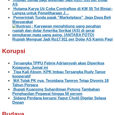
AS
Hutama Karya Uji Coba Contraflow di KM 55 Tol Binjai–
Langsa untuk Pemeliharaan J…
Pemerintah Tunda pajak “Marketplace” Jaga Daya Beli
Masyarakat
Rupiah Menguat Jadi Rp17.911 per Dolar AS Kamis Pagi
Korupsi
Tersangka TPPU Febrie Adriansyah akan Diperiksa
Kejagung, Jumat ini
Tiga Kali Absen, KPK Imbau Tersangka Rudy Tanoe
kooperatif
MA Tolak PK nya, Terpidana Tamron Tetap Divonis 18
Tahun Penjara
Bupati Kuansing Suhardiman Potong Tambahan
Penghasilan Pegawai hingga 50 persen
Sidang Perdana korupsi Yaqut Cholil Digelar Selasa
Depan
Budaya