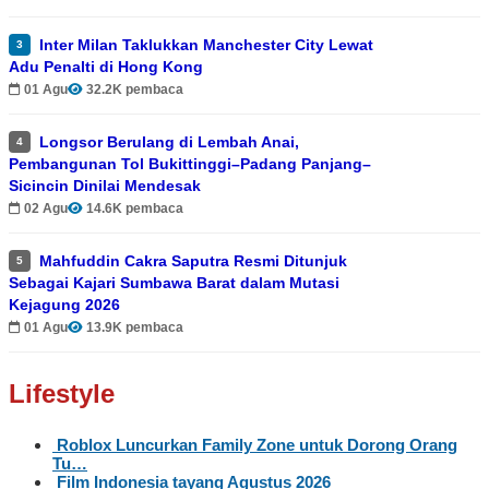
Inter Milan Taklukkan Manchester City Lewat
3
Adu Penalti di Hong Kong
01 Agu
32.2K pembaca
Longsor Berulang di Lembah Anai,
4
Pembangunan Tol Bukittinggi–Padang Panjang–
Sicincin Dinilai Mendesak
02 Agu
14.6K pembaca
Mahfuddin Cakra Saputra Resmi Ditunjuk
5
Sebagai Kajari Sumbawa Barat dalam Mutasi
Kejagung 2026
01 Agu
13.9K pembaca
Lifestyle
Roblox Luncurkan Family Zone untuk Dorong Orang
Tu…
Film Indonesia tayang Agustus 2026