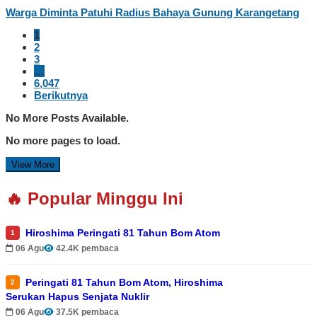
Warga Diminta Patuhi Radius Bahaya Gunung Karangetang
1
2
3
…
6,047
Berikutnya
No More Posts Available.
No more pages to load.
View More
🔥 Popular Minggu Ini
Hiroshima Peringati 81 Tahun Bom Atom
1
06 Agu
42.4K pembaca
Peringati 81 Tahun Bom Atom, Hiroshima
2
Serukan Hapus Senjata Nuklir
06 Agu
37.5K pembaca