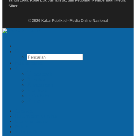
Tahun 1999, Kode Etik Jurnalistik, dan Pedoman Pemberitaan Media
Siber.
© 2026 KabarPublik.id • Media Online Nasional
Pencarian
Indeks Berita
Facebook
Twitter
Instagram
Linkedin
Youtube
Tiktok
Beranda
Hukum dan Kriminal
Ekonomi Bisnis
Politik
Metropolitan