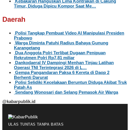
Kebakaran Hanguskan Lima Kontrakan di Cakung
Timur, Diduga Dipicu Kompor Saat Me…
Daerah
Polisi Tangkap Pembuat Video AI Manipulasi Presiden
Prabowo
Warga Diminta Patuhi Radius Bahaya Gunung
Karangetang
Dua Anggota Polri Terlibat Dugaan Penipuan
Rekrutmen Polri Rp7,81 miliar
Dankodaeral IV Dampingi Menhan Tinjau Latihan
Operasi TNI Terintegrasi 2026 di L…
Gempa Pangandaran Paksa 6 Kereta di Daop 2
Berhenti Darurat
Polisi Selidiki Kecelakaan Beruntun Diduga Akibat Truk
Patah As
Sendang Wonosari dan Selang Pemasok Air Warga
@kabarpublik.id
ULAS TUNTAS TANPA BATAS