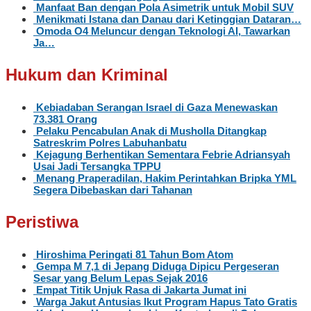
Manfaat Ban dengan Pola Asimetrik untuk Mobil SUV
Menikmati Istana dan Danau dari Ketinggian Dataran…
Omoda O4 Meluncur dengan Teknologi AI, Tawarkan
Ja…
Hukum dan Kriminal
Kebiadaban Serangan Israel di Gaza Menewaskan
73.381 Orang
Pelaku Pencabulan Anak di Musholla Ditangkap
Satreskrim Polres Labuhanbatu
Kejagung Berhentikan Sementara Febrie Adriansyah
Usai Jadi Tersangka TPPU
Menang Praperadilan, Hakim Perintahkan Bripka YML
Segera Dibebaskan dari Tahanan
Peristiwa
Hiroshima Peringati 81 Tahun Bom Atom
Gempa M 7,1 di Jepang Diduga Dipicu Pergeseran
Sesar yang Belum Lepas Sejak 2016
Empat Titik Unjuk Rasa di Jakarta Jumat ini
Warga Jakut Antusias Ikut Program Hapus Tato Gratis