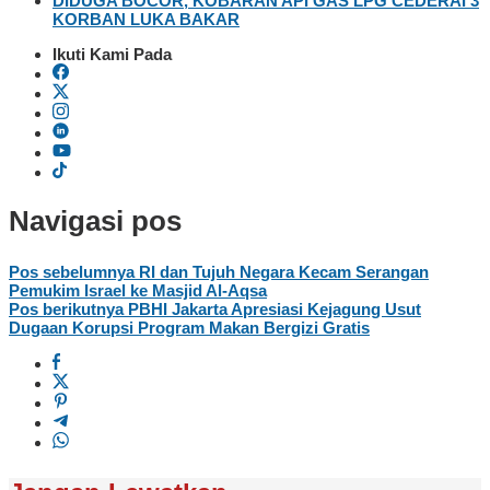
DIDUGA BOCOR, KOBARAN API GAS LPG CEDERAI 3
KORBAN LUKA BAKAR
Ikuti Kami Pada
Navigasi pos
Pos sebelumnya
RI dan Tujuh Negara Kecam Serangan
Pemukim Israel ke Masjid Al-Aqsa
Pos berikutnya
PBHI Jakarta Apresiasi Kejagung Usut
Dugaan Korupsi Program Makan Bergizi Gratis