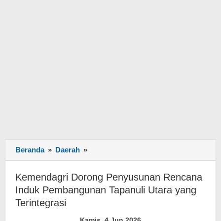
Beranda
»
Daerah
»
Kemendagri
Dorong
Penyusunan
Kemendagri Dorong Penyusunan Rencana
Rencana
Induk Pembangunan Tapanuli Utara yang
Induk
Terintegrasi
Pembangunan
Tapanuli
Kamis, 4 Jun 2026