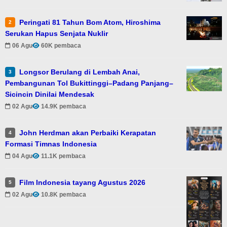
Peringati 81 Tahun Bom Atom, Hiroshima
2
Serukan Hapus Senjata Nuklir
06 Agu
60K pembaca
Longsor Berulang di Lembah Anai,
3
Pembangunan Tol Bukittinggi–Padang Panjang–
Sicincin Dinilai Mendesak
02 Agu
14.9K pembaca
John Herdman akan Perbaiki Kerapatan
4
Formasi Timnas Indonesia
04 Agu
11.1K pembaca
Film Indonesia tayang Agustus 2026
5
02 Agu
10.8K pembaca