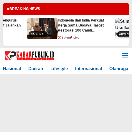
BREAKING NEWS
Indonesia dan India Perkuat
Sum
Kerja Sama Budaya, Target
Jad
Restorasi 100 Candi
Teri
NASIONAL
ADVENTORIAL
Prambanan Rampung
Resp
8 Agu
Live
8 
Sebelum 2029
Lewati
ke
konten
Nasional
Daerah
Lifestyle
Internasional
Olahraga