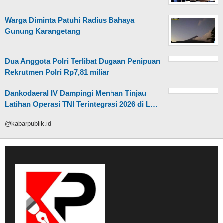
Warga Diminta Patuhi Radius Bahaya
Gunung Karangetang
Dua Anggota Polri Terlibat Dugaan Penipuan
Rekrutmen Polri Rp7,81 miliar
Dankodaeral IV Dampingi Menhan Tinjau
Latihan Operasi TNI Terintegrasi 2026 di L…
@kabarpublik.id