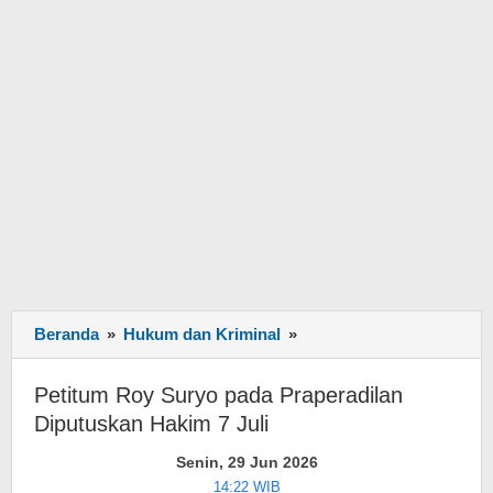
Beranda
»
Hukum dan Kriminal
»
Petitum
Roy
Suryo
Petitum Roy Suryo pada Praperadilan
pada
Diputuskan Hakim 7 Juli
Praperadilan
Diputuskan
Senin, 29 Jun 2026
Hakim
14:22 WIB