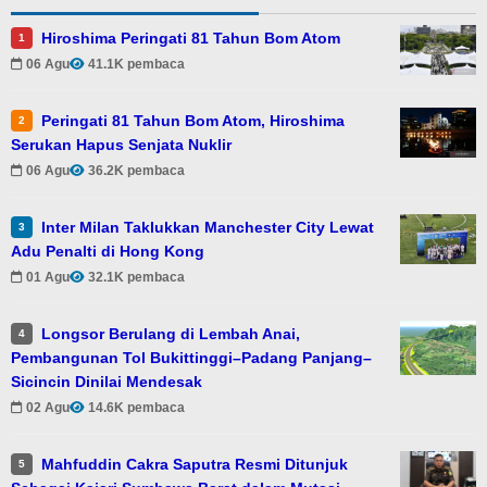
Hiroshima Peringati 81 Tahun Bom Atom
1
06 Agu
41.1K pembaca
Peringati 81 Tahun Bom Atom, Hiroshima
2
Serukan Hapus Senjata Nuklir
06 Agu
36.2K pembaca
Inter Milan Taklukkan Manchester City Lewat
3
Adu Penalti di Hong Kong
01 Agu
32.1K pembaca
Longsor Berulang di Lembah Anai,
4
Pembangunan Tol Bukittinggi–Padang Panjang–
Sicincin Dinilai Mendesak
02 Agu
14.6K pembaca
Mahfuddin Cakra Saputra Resmi Ditunjuk
5