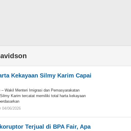
davidson
rta Kekayaan Silmy Karim Capai
 – Wakil Menteri Imigrasi dan Pemasyarakatan
Silmy Karim tercatat memiliki total harta kekayaan
berdasarkan
04/06/2026
oleh
Eky
oruptor Terjual di BPA Fair, Apa