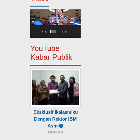
Pemutar
Video
00:00
02:00
YouTube
Kabar Publik
Eksklusif Ikalasmiku
Dengan Rektor IBM
Asmi
Di Video