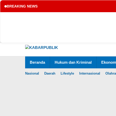
BREAKING NEWS
tup
Lewati
ke
konten
Beranda
Hukum dan Kriminal
Ekonomi
Nasional
Daerah
Lifestyle
Internasional
Olahr