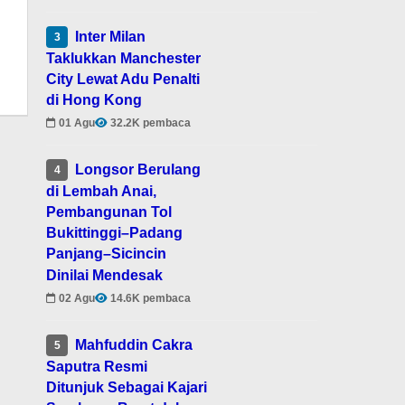
Inter Milan
3
Taklukkan Manchester
City Lewat Adu Penalti
di Hong Kong
01 Agu
32.2K pembaca
Longsor Berulang
4
di Lembah Anai,
Pembangunan Tol
Bukittinggi–Padang
Panjang–Sicincin
Dinilai Mendesak
02 Agu
14.6K pembaca
Mahfuddin Cakra
5
Saputra Resmi
Ditunjuk Sebagai Kajari