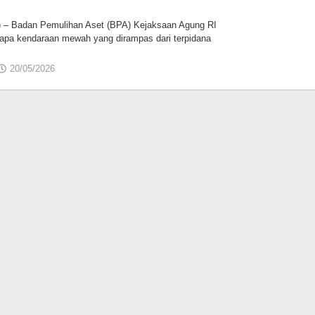
) – Badan Pemulihan Aset (BPA) Kejaksaan Agung RI
pa kendaraan mewah yang dirampas dari terpidana
20/05/2026
oleh
Jamalul
Insan