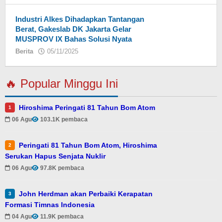
Industri Alkes Dihadapkan Tantangan
Berat, Gakeslab DK Jakarta Gelar
MUSPROV IX Bahas Solusi Nyata
Berita
05/11/2025
oleh
Eky
🔥 Popular Minggu Ini
Hiroshima Peringati 81 Tahun Bom Atom
1
06 Agu
103.1K pembaca
Peringati 81 Tahun Bom Atom, Hiroshima
2
Serukan Hapus Senjata Nuklir
06 Agu
97.8K pembaca
John Herdman akan Perbaiki Kerapatan
3
Formasi Timnas Indonesia
04 Agu
11.9K pembaca