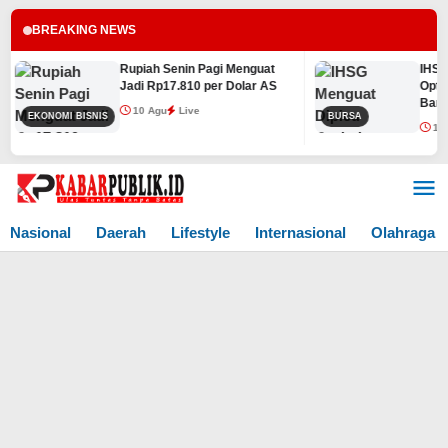
BREAKING NEWS
Rupiah Senin Pagi Menguat
IHSG Me
Jadi Rp17.810 per Dolar AS
Optimis
Bank Sen
10 Agu
Live
EKONOMI BISNIS
BURSA
10 Agu
Lewati
ke
konten
Nasional
Daerah
Lifestyle
Internasional
Olahraga