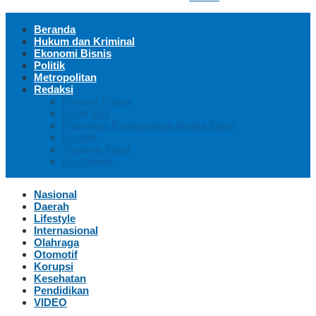
Beranda
Hukum dan Kriminal
Ekonomi Bisnis
Politik
Metropolitan
Redaksi
Privacy Policy
Kode Etik
Pedoman Pemberitaan Media Siber
Kontak
Tentang Kami
Disclaimer
Nasional
Daerah
Lifestyle
Internasional
Olahraga
Otomotif
Korupsi
Kesehatan
Pendidikan
VIDEO