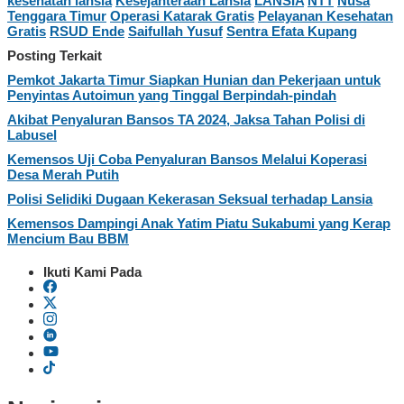
kesehatan lansia
Kesejahteraan Lansia
LANSIA
NTT
Nusa
Tenggara Timur
Operasi Katarak Gratis
Pelayanan Kesehatan
Gratis
RSUD Ende
Saifullah Yusuf
Sentra Efata Kupang
Posting Terkait
Pemkot Jakarta Timur Siapkan Hunian dan Pekerjaan untuk
Penyintas Autoimun yang Tinggal Berpindah-pindah
Akibat Penyaluran Bansos TA 2024, Jaksa Tahan Polisi di
Labusel
Kemensos Uji Coba Penyaluran Bansos Melalui Koperasi
Desa Merah Putih
Polisi Selidiki Dugaan Kekerasan Seksual terhadap Lansia
Kemensos Dampingi Anak Yatim Piatu Sukabumi yang Kerap
Mencium Bau BBM
Ikuti Kami Pada