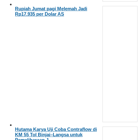
Rupiah Jumat pagi Melemah Jadi
Rp17.935 per Dolar AS
Hutama Karya Uji Coba Contraflow di
KM 55 Tol Binjai–Langsa untuk
Pemeliharaan J…