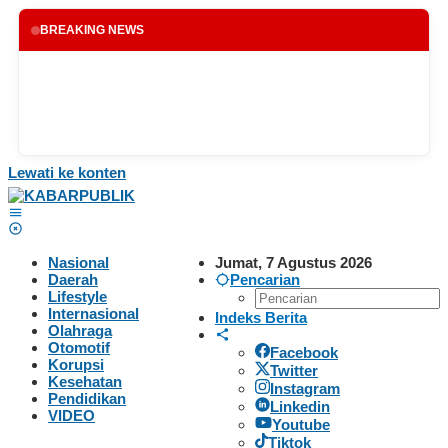
BREAKING NEWS
Lewati ke konten
Nasional
Jumat, 7 Agustus 2026
Daerah
Pencarian
Lifestyle
Internasional
Indeks Berita
Olahraga
Otomotif
Facebook
Korupsi
Twitter
Kesehatan
Instagram
Pendidikan
Linkedin
VIDEO
Youtube
Tiktok