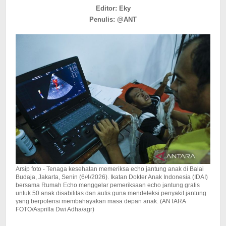
Sebabkan
Editor: Eky
Komplikasi
Penulis: @ANT
Serius
Arsip foto - Tenaga kesehatan memeriksa echo jantung anak di Balai
Budaja, Jakarta, Senin (6/4/2026). Ikatan Dokter Anak Indonesia (IDAI)
bersama Rumah Echo menggelar pemeriksaan echo jantung gratis
untuk 50 anak disabilitas dan autis guna mendeteksi penyakit jantung
yang berpotensi membahayakan masa depan anak. (ANTARA
FOTO/Asprilla Dwi Adha/agr)