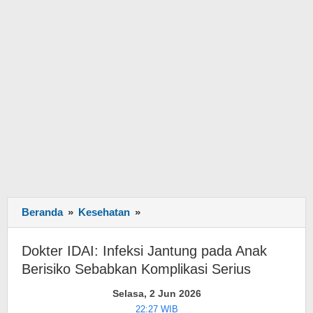
Beranda
»
Kesehatan
»
Dokter
IDAI:
Infeksi
Dokter IDAI: Infeksi Jantung pada Anak
Jantung
Berisiko Sebabkan Komplikasi Serius
pada
Anak
Selasa, 2 Jun 2026
Berisiko
22:27 WIB