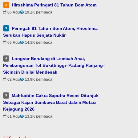
Hiroshima Peringati 81 Tahun Bom Atom
2
06 Agu
19.2K pembaca
Peringati 81 Tahun Bom Atom, Hiroshima
3
Serukan Hapus Senjata Nuklir
06 Agu
14.1K pembaca
Longsor Berulang di Lembah Anai,
4
Pembangunan Tol Bukittinggi–Padang Panjang–
Sicincin Dinilai Mendesak
02 Agu
13.9K pembaca
Mahfuddin Cakra Saputra Resmi Ditunjuk
5
Sebagai Kajari Sumbawa Barat dalam Mutasi
Kejagung 2026
01 Agu
13.1K pembaca