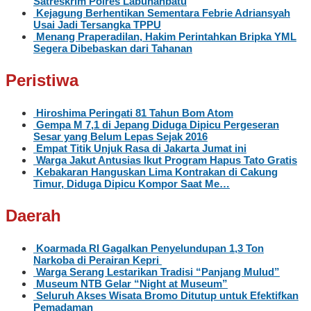
Satreskrim Polres Labuhanbatu
Kejagung Berhentikan Sementara Febrie Adriansyah
Usai Jadi Tersangka TPPU
Menang Praperadilan, Hakim Perintahkan Bripka YML
Segera Dibebaskan dari Tahanan
Peristiwa
Hiroshima Peringati 81 Tahun Bom Atom
Gempa M 7,1 di Jepang Diduga Dipicu Pergeseran
Sesar yang Belum Lepas Sejak 2016
Empat Titik Unjuk Rasa di Jakarta Jumat ini
Warga Jakut Antusias Ikut Program Hapus Tato Gratis
Kebakaran Hanguskan Lima Kontrakan di Cakung
Timur, Diduga Dipicu Kompor Saat Me…
Daerah
Koarmada RI Gagalkan Penyelundupan 1,3 Ton
Narkoba di Perairan Kepri
Warga Serang Lestarikan Tradisi “Panjang Mulud”
Museum NTB Gelar “Night at Museum”
Seluruh Akses Wisata Bromo Ditutup untuk Efektifkan
Pemadaman