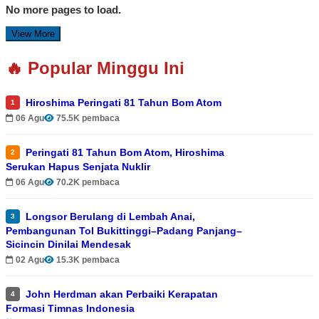
No more pages to load.
View More
🔥 Popular Minggu Ini
Hiroshima Peringati 81 Tahun Bom Atom
1
06 Agu
75.5K pembaca
Peringati 81 Tahun Bom Atom, Hiroshima
2
Serukan Hapus Senjata Nuklir
06 Agu
70.2K pembaca
Longsor Berulang di Lembah Anai,
3
Pembangunan Tol Bukittinggi–Padang Panjang–
Sicincin Dinilai Mendesak
02 Agu
15.3K pembaca
John Herdman akan Perbaiki Kerapatan
4
Formasi Timnas Indonesia