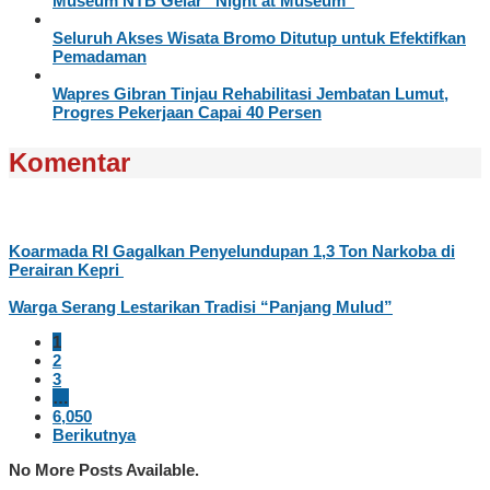
Museum NTB Gelar “Night at Museum”
Seluruh Akses Wisata Bromo Ditutup untuk Efektifkan
Pemadaman
Wapres Gibran Tinjau Rehabilitasi Jembatan Lumut,
Progres Pekerjaan Capai 40 Persen
Komentar
Koarmada RI Gagalkan Penyelundupan 1,3 Ton Narkoba di
Perairan Kepri
Warga Serang Lestarikan Tradisi “Panjang Mulud”
1
2
3
…
6,050
Berikutnya
No More Posts Available.