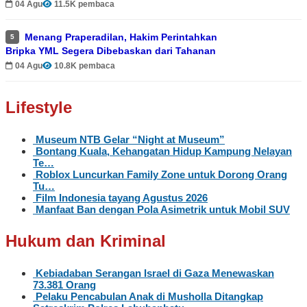
04 Agu
11.5K pembaca
Menang Praperadilan, Hakim Perintahkan
5
Bripka YML Segera Dibebaskan dari Tahanan
04 Agu
10.8K pembaca
Lifestyle
Museum NTB Gelar “Night at Museum”
Bontang Kuala, Kehangatan Hidup Kampung Nelayan
Te…
Roblox Luncurkan Family Zone untuk Dorong Orang
Tu…
Film Indonesia tayang Agustus 2026
Manfaat Ban dengan Pola Asimetrik untuk Mobil SUV
Hukum dan Kriminal
Kebiadaban Serangan Israel di Gaza Menewaskan
73.381 Orang
Pelaku Pencabulan Anak di Musholla Ditangkap