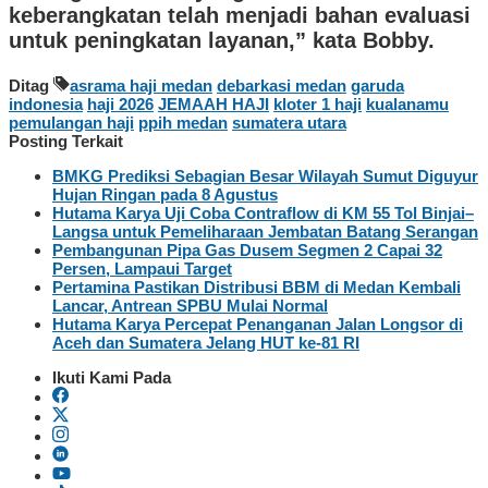
keberangkatan telah menjadi bahan evaluasi
untuk peningkatan layanan,” kata Bobby.
Ditag
asrama haji medan
debarkasi medan
garuda
indonesia
haji 2026
JEMAAH HAJI
kloter 1 haji
kualanamu
pemulangan haji
ppih medan
sumatera utara
Posting Terkait
BMKG Prediksi Sebagian Besar Wilayah Sumut Diguyur
Hujan Ringan pada 8 Agustus
Hutama Karya Uji Coba Contraflow di KM 55 Tol Binjai–
Langsa untuk Pemeliharaan Jembatan Batang Serangan
Pembangunan Pipa Gas Dusem Segmen 2 Capai 32
Persen, Lampaui Target
Pertamina Pastikan Distribusi BBM di Medan Kembali
Lancar, Antrean SPBU Mulai Normal
Hutama Karya Percepat Penanganan Jalan Longsor di
Aceh dan Sumatera Jelang HUT ke-81 RI
Ikuti Kami Pada