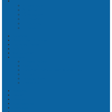
Facebook
Twitter
Instagram
Linkedin
Youtube
Tiktok
Beranda
Hukum dan Kriminal
Ekonomi Bisnis
Politik
Metropolitan
Redaksi
Privacy Policy
Kode Etik
Pedoman Pemberitaan Media Siber
Kontak
Tentang Kami
Disclaimer
Nasional
Daerah
Lifestyle
Internasional
Olahraga
Otomotif