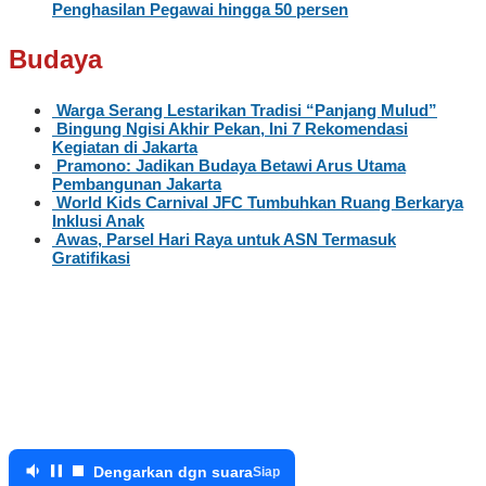
Penghasilan Pegawai hingga 50 persen
Budaya
Warga Serang Lestarikan Tradisi “Panjang Mulud”
Bingung Ngisi Akhir Pekan, Ini 7 Rekomendasi
Kegiatan di Jakarta
Pramono: Jadikan Budaya Betawi Arus Utama
Pembangunan Jakarta
World Kids Carnival JFC Tumbuhkan Ruang Berkarya
Inklusi Anak
Awas, Parsel Hari Raya untuk ASN Termasuk
Gratifikasi
Dengarkan dgn suara
Siap