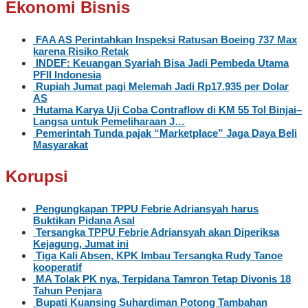
Ekonomi Bisnis
FAA AS Perintahkan Inspeksi Ratusan Boeing 737 Max
karena Risiko Retak
INDEF: Keuangan Syariah Bisa Jadi Pembeda Utama
PFII Indonesia
Rupiah Jumat pagi Melemah Jadi Rp17.935 per Dolar
AS
Hutama Karya Uji Coba Contraflow di KM 55 Tol Binjai–
Langsa untuk Pemeliharaan J…
Pemerintah Tunda pajak “Marketplace” Jaga Daya Beli
Masyarakat
Korupsi
Pengungkapan TPPU Febrie Adriansyah harus
Buktikan Pidana Asal
Tersangka TPPU Febrie Adriansyah akan Diperiksa
Kejagung, Jumat ini
Tiga Kali Absen, KPK Imbau Tersangka Rudy Tanoe
kooperatif
MA Tolak PK nya, Terpidana Tamron Tetap Divonis 18
Tahun Penjara
Bupati Kuansing Suhardiman Potong Tambahan