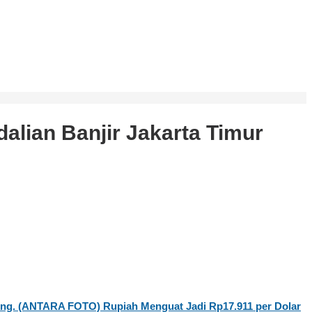
lian Banjir Jakarta Timur
Rupiah Menguat Jadi Rp17.911 per Dolar