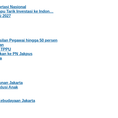
rtasi Nasional
pu Tarik Investasi ke Indon…
i 2027
ilan Pegawai hingga 50 persen
an
t TPPU
kan ke PN Jakpus
a
nan Jakarta
lusi Anak
Kebudayaan Jakarta