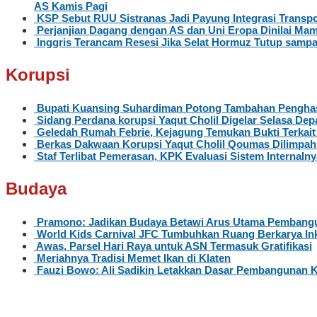
AS Kamis Pagi
KSP Sebut RUU Sistranas Jadi Payung Integrasi Transpo
Perjanjian Dagang dengan AS dan Uni Eropa Dinilai Mam
Inggris Terancam Resesi Jika Selat Hormuz Tutup sampa
Korupsi
Bupati Kuansing Suhardiman Potong Tambahan Penghas
Sidang Perdana korupsi Yaqut Cholil Digelar Selasa Dep
Geledah Rumah Febrie, Kejagung Temukan Bukti Terkai
Berkas Dakwaan Korupsi Yaqut Cholil Qoumas Dilimpah
Staf Terlibat Pemerasan, KPK Evaluasi Sistem Internalny
Budaya
Pramono: Jadikan Budaya Betawi Arus Utama Pembangu
World Kids Carnival JFC Tumbuhkan Ruang Berkarya Ink
Awas, Parsel Hari Raya untuk ASN Termasuk Gratifikasi
Meriahnya Tradisi Memet Ikan di Klaten
Fauzi Bowo: Ali Sadikin Letakkan Dasar Pembangunan 