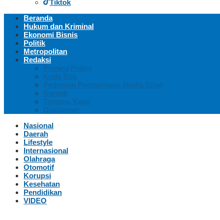
Tiktok
Beranda
Hukum dan Kriminal
Ekonomi Bisnis
Politik
Metropolitan
Redaksi
Privacy Policy
Kode Etik
Pedoman Pemberitaan Media Siber
Kontak
Tentang Kami
Disclaimer
Nasional
Daerah
Lifestyle
Internasional
Olahraga
Otomotif
Korupsi
Kesehatan
Pendidikan
VIDEO