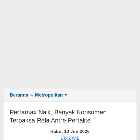
Beranda
»
Metropolitan
»
Pertamax
Naik,
Banyak
Pertamax Naik, Banyak Konsumen
Konsumen
Terpaksa Rela Antre Pertalite
Terpaksa
Rela
Rabu, 10 Jun 2026
Antre
14:42 WIB