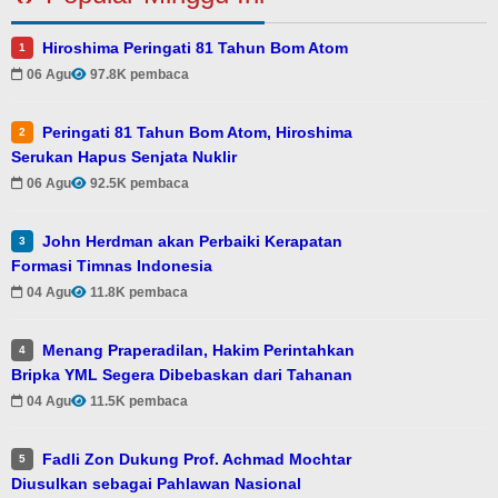
Hiroshima Peringati 81 Tahun Bom Atom
1
06 Agu
97.8K pembaca
Peringati 81 Tahun Bom Atom, Hiroshima
2
Serukan Hapus Senjata Nuklir
06 Agu
92.5K pembaca
John Herdman akan Perbaiki Kerapatan
3
Formasi Timnas Indonesia
04 Agu
11.8K pembaca
Menang Praperadilan, Hakim Perintahkan
4
Bripka YML Segera Dibebaskan dari Tahanan
04 Agu
11.5K pembaca
Fadli Zon Dukung Prof. Achmad Mochtar
5
Diusulkan sebagai Pahlawan Nasional