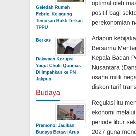
optimal oleh ma
Geledah Rumah
positif bagi sekt
Febrie, Kejagung
Temukan Bukti Terkait
perekonomian na
TPPU
Adapun kebijaka
Berkas
Bersama Menter
Kepala Badan Pe
Dakwaan Korupsi
Yaqut Cholil Qoumas
Nusantara (Dan
Dilimpahkan ke PN
usaha milik neg
Jakpus
diskon tarif tran
Budaya
Regulasi itu me
ekonomi melalui 
periode libur se
Pramono: Jadikan
2027 guna mendu
Budaya Betawi Arus