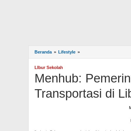
Beranda
»
Lifestyle
»
Menhub:
Pemerintah
Diskon
LIbur Sekolah
Tarif
Menhub: Pemerint
Lintas
Transportasi
Transportasi di L
di
Libur
Sekolah