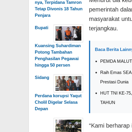
Menurut dia keb
nya, Terpidana Tamron
Tetap Divonis 18 Tahun
pemerintah dal
Penjara
masyarakat untu
Bupati
terjangkau.
Kuansing Suhardiman
Baca Berita Lainn
Potong Tambahan
Penghasilan Pegawai
PEMDA MALUT 
hingga 50 persen
Raih Emas SEA G
Sidang
Prestasi Dunia
HUT TNI KE-7
Perdana korupsi Yaqut
Cholil Digelar Selasa
TAHUN
Depan
“Kami berharap i