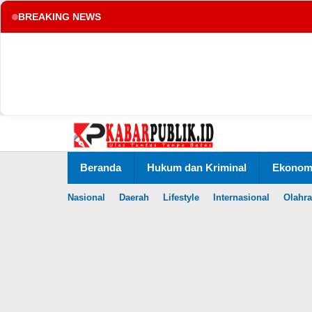
BREAKING NEWS
tup
Lewati
ke
konten
Beranda
Hukum dan Kriminal
Ekonomi
Nasional
Daerah
Lifestyle
Internasional
Olahr