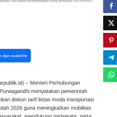
an dengan latar kapal penyeberangan yang bersandar. ANTARA/HO-
n dgn suara
Siap
publik.id) – Menteri Perhubungan
Purwagandhi menyatakan pemerintah
an diskon tarif lintas moda transportasi
kolah 2026 guna meningkatkan mobilitas
asyarakat, mendukung pariwisata, serta