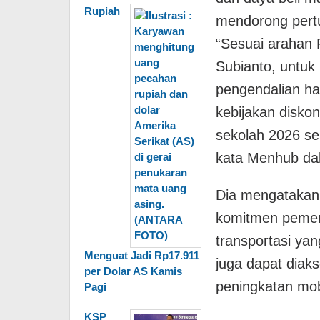
Rupiah
mendorong pert
“Sesuai arahan 
Subianto, untuk
pengendalian ha
kebijakan diskon 
sekolah 2026 ser
kata Menhub dal
Dia mengatakan,
komitmen pemer
transportasi ya
Menguat Jadi Rp17.911
juga dapat diak
per Dolar AS Kamis
peningkatan mobi
Pagi
KSP