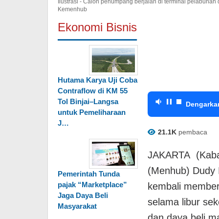
Ilustrasi - Calon penumpang berjalan di terminal pelabuh
Kemenhub
Ekonomi Bisnis
Hutama Karya Uji Coba
Contraflow di KM 55
Tol Binjai–Langsa
Dengarka
untuk Pemeliharaan
J…
21.1K
pembaca
JAKARTA (Kabar
(Menhub) Dudy 
Pemerintah Tunda
pajak “Marketplace”
kembali memberik
Jaga Daya Beli
selama libur se
Masyarakat
dan daya beli m