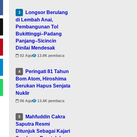
Longsor Berulang
3
di Lembah Anai,
Pembangunan Tol
Bukittinggi–Padang
Panjang–Sicincin
Dinilai Mendesak
02 Agu
13.9K pembaca
Peringati 81 Tahun
4
Bom Atom, Hiroshima
Serukan Hapus Senjata
Nuklir
06 Agu
13.4K pembaca
Mahfuddin Cakra
5
Saputra Resmi
Ditunjuk Sebagai Kajari