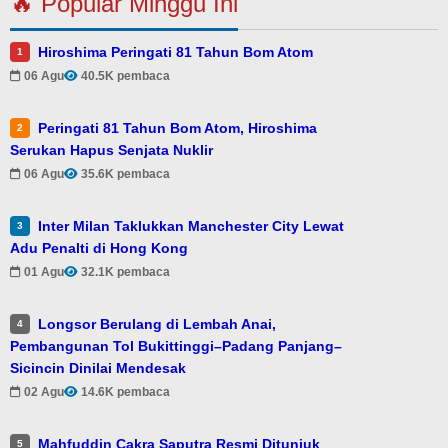
🔥 Popular Minggu Ini
Hiroshima Peringati 81 Tahun Bom Atom
1
06 Agu
40.5K pembaca
Peringati 81 Tahun Bom Atom, Hiroshima
2
Serukan Hapus Senjata Nuklir
06 Agu
35.6K pembaca
Inter Milan Taklukkan Manchester City Lewat
3
Adu Penalti di Hong Kong
01 Agu
32.1K pembaca
Longsor Berulang di Lembah Anai,
4
Pembangunan Tol Bukittinggi–Padang Panjang–
Sicincin Dinilai Mendesak
02 Agu
14.6K pembaca
Mahfuddin Cakra Saputra Resmi Ditunjuk
5