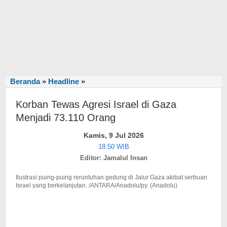
Beranda
»
Headline
»
Korban
Tewas
Korban Tewas Agresi Israel di Gaza
Agresi
Israel
Menjadi 73.110 Orang
di
Kamis, 9 Jul 2026
Gaza
18:50 WIB
Menjadi
Editor: Jamalul Insan
73.110
Orang
Ilustrasi puing-puing reruntuhan gedung di Jalur Gaza akibat serbuan
Israel yang berkelanjutan. /ANTARA/Anadolu/py. (Anadolu)