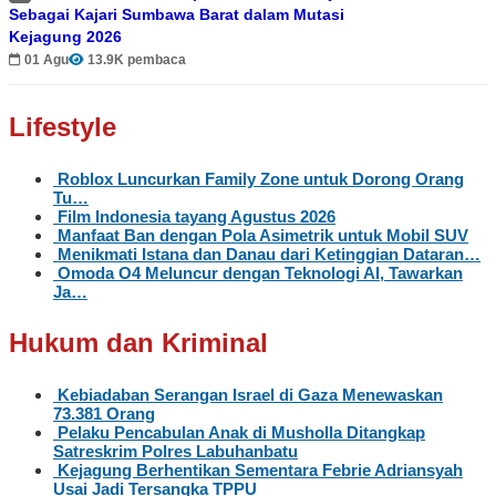
Sebagai Kajari Sumbawa Barat dalam Mutasi
Kejagung 2026
01 Agu
13.9K pembaca
Lifestyle
Roblox Luncurkan Family Zone untuk Dorong Orang
Tu…
Film Indonesia tayang Agustus 2026
Manfaat Ban dengan Pola Asimetrik untuk Mobil SUV
Menikmati Istana dan Danau dari Ketinggian Dataran…
Omoda O4 Meluncur dengan Teknologi AI, Tawarkan
Ja…
Hukum dan Kriminal
Kebiadaban Serangan Israel di Gaza Menewaskan
73.381 Orang
Pelaku Pencabulan Anak di Musholla Ditangkap
Satreskrim Polres Labuhanbatu
Kejagung Berhentikan Sementara Febrie Adriansyah
Usai Jadi Tersangka TPPU