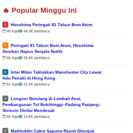
🔥 Popular Minggu Ini
Hiroshima Peringati 81 Tahun Bom Atom
1
06 Agu
44.3K pembaca
Peringati 81 Tahun Bom Atom, Hiroshima
2
Serukan Hapus Senjata Nuklir
06 Agu
39.4K pembaca
Inter Milan Taklukkan Manchester City Lewat
3
Adu Penalti di Hong Kong
01 Agu
32.2K pembaca
Longsor Berulang di Lembah Anai,
4
Pembangunan Tol Bukittinggi–Padang Panjang–
Sicincin Dinilai Mendesak
02 Agu
14.6K pembaca
Mahfuddin Cakra Saputra Resmi Ditunjuk
5