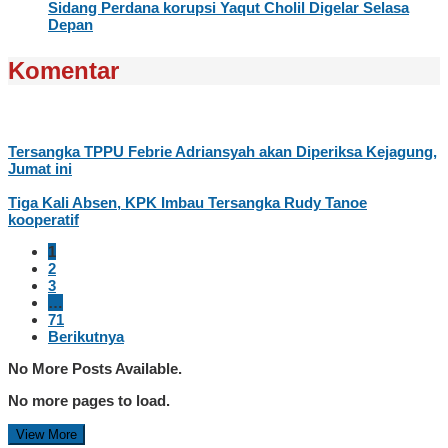
Sidang Perdana korupsi Yaqut Cholil Digelar Selasa
Depan
Komentar
Tersangka TPPU Febrie Adriansyah akan Diperiksa Kejagung,
Jumat ini
Tiga Kali Absen, KPK Imbau Tersangka Rudy Tanoe
kooperatif
1
2
3
…
71
Berikutnya
No More Posts Available.
No more pages to load.
View More