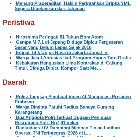
Menang Praperadilan, Hakim Perintahkan Bripka YML
Segera Dibebaskan dari Tahanan
Peristiwa
Hiroshima Peringati 81 Tahun Bom Atom
Gempa M 7,1 di Jepang Diduga Dipicu Pergeseran
Sesar yang Belum Lepas Sejak 2016
Empat Titik Unjuk Rasa di Jakarta Jumat ini
Warga Jakut Antusias Ikut Program Hapus Tato Gratis
Kebakaran Hanguskan Lima Kontrakan di Cakung
Timur, Diduga Dipicu Kompor Saat Me…
Daerah
Polisi Tangkap Pembuat Video AI Manipulasi Presiden
Prabowo
Warga Diminta Patuhi Radius Bahaya Gunung
Karangetang
Dua Anggota Polri Terlibat Dugaan Penipuan
Rekrutmen Polri Rp7,81 miliar
Dankodaeral IV Dampingi Menhan Tinjau Latihan
Operasi TNI Terintegrasi 2026 di L…