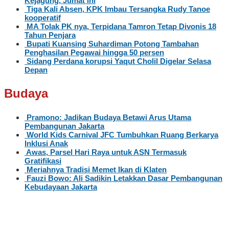
Kejagung, Jumat ini
Tiga Kali Absen, KPK Imbau Tersangka Rudy Tanoe
kooperatif
MA Tolak PK nya, Terpidana Tamron Tetap Divonis 18
Tahun Penjara
Bupati Kuansing Suhardiman Potong Tambahan
Penghasilan Pegawai hingga 50 persen
Sidang Perdana korupsi Yaqut Cholil Digelar Selasa
Depan
Budaya
Pramono: Jadikan Budaya Betawi Arus Utama
Pembangunan Jakarta
World Kids Carnival JFC Tumbuhkan Ruang Berkarya
Inklusi Anak
Awas, Parsel Hari Raya untuk ASN Termasuk
Gratifikasi
Meriahnya Tradisi Memet Ikan di Klaten
Fauzi Bowo: Ali Sadikin Letakkan Dasar Pembangunan
Kebudayaan Jakarta