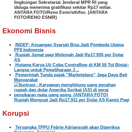
lingkungan Sekretariat Jenderal MPR RI yang
diduga menerima gratifikasi sekitar Rp17 miliar.
ANTARA FOTO/Reno Esnir/sth/foc. (ANTARA
FOTO/RENO ESNIR)
Ekonomi Bisnis
INDEF: Keuangan Syariah Bisa Jadi Pembeda Utama
PFII Indonesia
Rupiah Jumat pagi Melemah Jadi Rp17.935 per Dolar
AS
Hutama Karya Uji Coba Contraflow di KM 55 Tol Binjai–
Langsa untuk Pemeliharaan J…
Pemerintah Tunda pajak “Marketplace” Jaga Daya Beli
Masyarakat
Rupiah Menguat Jadi Rp17.911 per Dolar AS Kamis Pagi
Korupsi
Tersangka TPPU Febrie Adriansyah akan Diperiksa