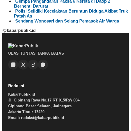
Gempa Pangandaran Paksa 6 Kereta di Daop 2
Berhenti Darurat
Polisi Selidiki Kecelakaan Beruntun Diduga Akibat Truk
Patah As
Sendang Wonosari dan Selang Pemasok Air Warga
@kabarpublik.id
ULAS TUNTAS TANPA BATAS
Redaksi
KabarPublik.id
Jl. Cipinang Raya No.17 RT 015/RW 004
Cipinang Besar Selatan, Jatinegara
Jakarta Timur 13420
Email: redaksi@kabarpublik.id