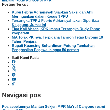
imbalan
kode
KORUPSI
KPK
Posting Terkait
Kubu Febrie Adriansyah Siapkan Saksi dan Ahli
Meringankan dalam Kasus TPPU
Tersangka TPPU Febrie Adriansyah akan Diperiksa
Kejagung, Jumat ini
Tiga Kali Absen, KPK Imbau Tersangka Rudy Tanoe
kooperatif
MA Tolak PK nya, Terpidana Tamron Tetap Divonis 18
Tahun Penjara
Bupati Kuansing Suhardiman Potong Tambahan
Penghasilan Pegawai hingga 50 persen
Ikuti Kami Pada
Navigasi pos
Pos sebelumnya
Mantan Sekjen MPR Ma’ruf Cahyono resmi