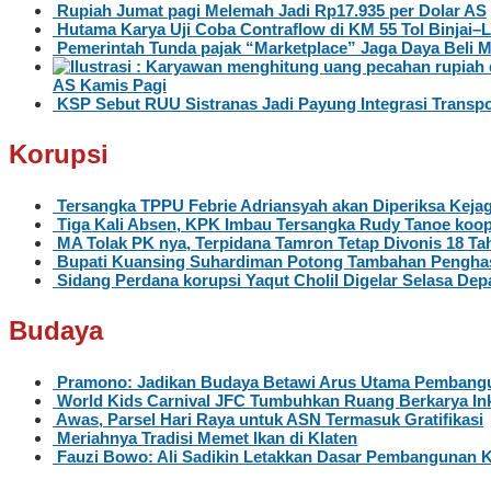
Rupiah Jumat pagi Melemah Jadi Rp17.935 per Dolar AS
Hutama Karya Uji Coba Contraflow di KM 55 Tol Binjai
Pemerintah Tunda pajak “Marketplace” Jaga Daya Beli 
AS Kamis Pagi
KSP Sebut RUU Sistranas Jadi Payung Integrasi Transpo
Korupsi
Tersangka TPPU Febrie Adriansyah akan Diperiksa Kejag
Tiga Kali Absen, KPK Imbau Tersangka Rudy Tanoe koop
MA Tolak PK nya, Terpidana Tamron Tetap Divonis 18 Ta
Bupati Kuansing Suhardiman Potong Tambahan Penghas
Sidang Perdana korupsi Yaqut Cholil Digelar Selasa Dep
Budaya
Pramono: Jadikan Budaya Betawi Arus Utama Pembangu
World Kids Carnival JFC Tumbuhkan Ruang Berkarya Ink
Awas, Parsel Hari Raya untuk ASN Termasuk Gratifikasi
Meriahnya Tradisi Memet Ikan di Klaten
Fauzi Bowo: Ali Sadikin Letakkan Dasar Pembangunan 