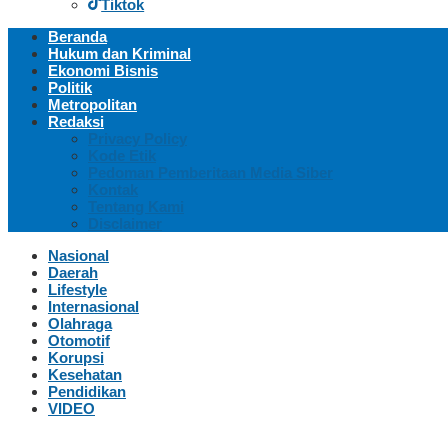
Tiktok
Beranda
Hukum dan Kriminal
Ekonomi Bisnis
Politik
Metropolitan
Redaksi
Privacy Policy
Kode Etik
Pedoman Pemberitaan Media Siber
Kontak
Tentang Kami
Disclaimer
Nasional
Daerah
Lifestyle
Internasional
Olahraga
Otomotif
Korupsi
Kesehatan
Pendidikan
VIDEO