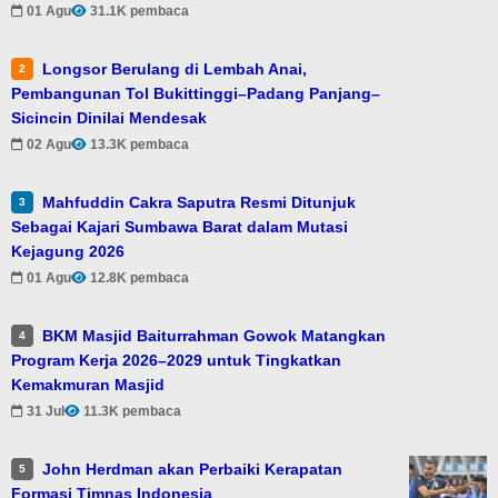
01 Agu
31.1K pembaca
Longsor Berulang di Lembah Anai,
2
Pembangunan Tol Bukittinggi–Padang Panjang–
Sicincin Dinilai Mendesak
02 Agu
13.3K pembaca
Mahfuddin Cakra Saputra Resmi Ditunjuk
3
Sebagai Kajari Sumbawa Barat dalam Mutasi
Kejagung 2026
01 Agu
12.8K pembaca
BKM Masjid Baiturrahman Gowok Matangkan
4
Program Kerja 2026–2029 untuk Tingkatkan
Kemakmuran Masjid
31 Jul
11.3K pembaca
John Herdman akan Perbaiki Kerapatan
5
Formasi Timnas Indonesia