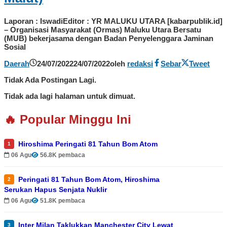
Laporan : IswadiEditor : YR MALUKU UTARA [kabarpublik.id]
– Organisasi Masyarakat (Ormas) Maluku Utara Bersatu
(MUB) bekerjasama dengan Badan Penyelenggara Jaminan
Sosial
Daerah
24/07/2022
24/07/2022
oleh
redaksi
Sebar
Tweet
Tidak Ada Postingan Lagi.
Tidak ada lagi halaman untuk dimuat.
🔥 Popular Minggu Ini
Hiroshima Peringati 81 Tahun Bom Atom
1
06 Agu
56.8K pembaca
Peringati 81 Tahun Bom Atom, Hiroshima
2
Serukan Hapus Senjata Nuklir
06 Agu
51.8K pembaca
Inter Milan Taklukkan Manchester City Lewat
3