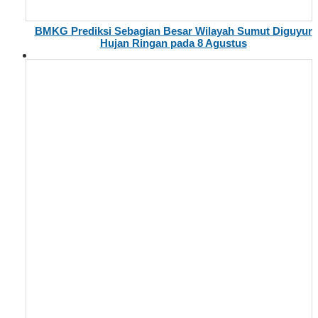
BMKG Prediksi Sebagian Besar Wilayah Sumut Diguyur
Hujan Ringan pada 8 Agustus