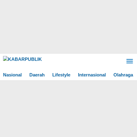
Lewati
ke
konten
Nasional
Daerah
Lifestyle
Internasional
Olahraga