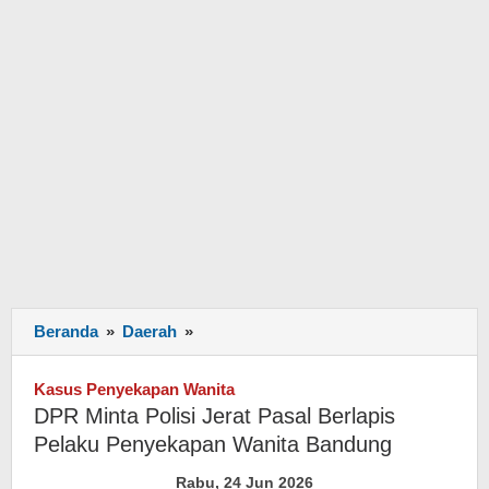
Beranda
»
Daerah
»
DPR
Minta
Polisi
Kasus Penyekapan Wanita
Jerat
DPR Minta Polisi Jerat Pasal Berlapis
Pasal
Pelaku Penyekapan Wanita Bandung
Berlapis
Pelaku
Rabu, 24 Jun 2026