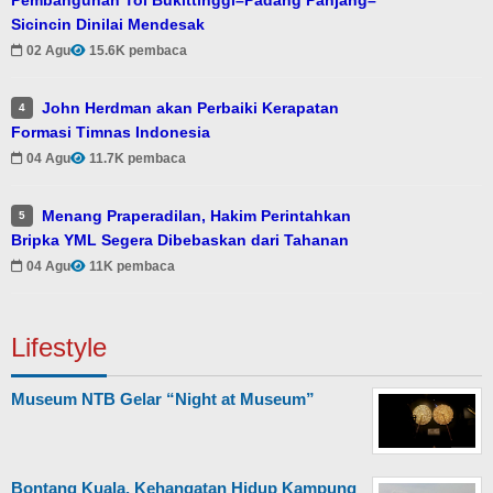
Sicincin Dinilai Mendesak
02 Agu
15.6K pembaca
John Herdman akan Perbaiki Kerapatan
4
Formasi Timnas Indonesia
04 Agu
11.7K pembaca
Menang Praperadilan, Hakim Perintahkan
5
Bripka YML Segera Dibebaskan dari Tahanan
04 Agu
11K pembaca
Lifestyle
Museum NTB Gelar “Night at Museum”
Bontang Kuala, Kehangatan Hidup Kampung