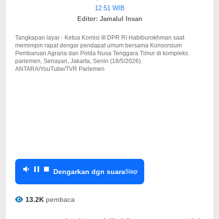
Penyekapan
12:51 WIB
Wanita
Editor: Jamalul Insan
Bandung
Tangkapan layar - Ketua Komisi III DPR RI Habiburokhman saat
memimpin rapat dengar pendapat umum bersama Konsorsium
Pembaruan Agraria dan Polda Nusa Tenggara Timur di kompleks
parlemen, Senayan, Jakarta, Senin (18/5/2026).
ANTARA/YouTube/TVR Parlemen
Dengarkan dgn suara
Siap
13.2K
pembaca