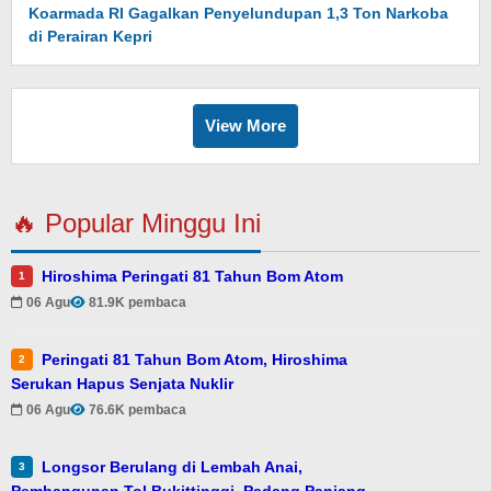
Koarmada RI Gagalkan Penyelundupan 1,3 Ton Narkoba
di Perairan Kepri
View More
🔥 Popular Minggu Ini
Hiroshima Peringati 81 Tahun Bom Atom
1
06 Agu
81.9K pembaca
Peringati 81 Tahun Bom Atom, Hiroshima
2
Serukan Hapus Senjata Nuklir
06 Agu
76.6K pembaca
Longsor Berulang di Lembah Anai,
3
Pembangunan Tol Bukittinggi–Padang Panjang–