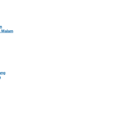
an
a Malam
ang
n