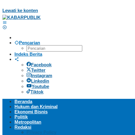
Lewati ke konten
Pencarian
Indeks Berita
Facebook
Twitter
Instagram
Linkedin
Youtube
Tiktok
Beranda
Hukum dan Kriminal
Ekonomi Bisnis
Politik
Metropolitan
Redaksi
Privacy Policy