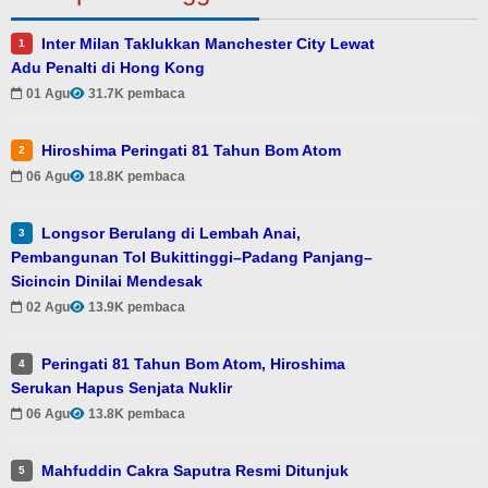
Inter Milan Taklukkan Manchester City Lewat
1
Adu Penalti di Hong Kong
01 Agu
31.7K pembaca
Hiroshima Peringati 81 Tahun Bom Atom
2
06 Agu
18.8K pembaca
Longsor Berulang di Lembah Anai,
3
Pembangunan Tol Bukittinggi–Padang Panjang–
Sicincin Dinilai Mendesak
02 Agu
13.9K pembaca
Peringati 81 Tahun Bom Atom, Hiroshima
4
Serukan Hapus Senjata Nuklir
06 Agu
13.8K pembaca
Mahfuddin Cakra Saputra Resmi Ditunjuk
5