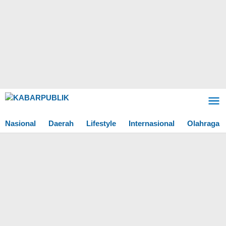
Lewati
ke
konten
Nasional
Daerah
Lifestyle
Internasional
Olahraga