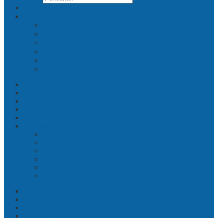
Indeks Berita
Facebook
Twitter
Instagram
Linkedin
Youtube
Tiktok
Beranda
Hukum dan Kriminal
Ekonomi Bisnis
Politik
Metropolitan
Redaksi
Privacy Policy
Kode Etik
Pedoman Pemberitaan Media Siber
Kontak
Tentang Kami
Disclaimer
Nasional
Daerah
Lifestyle
Internasional