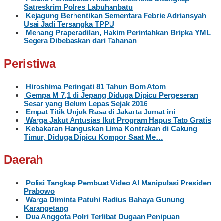
Satreskrim Polres Labuhanbatu
Kejagung Berhentikan Sementara Febrie Adriansyah
Usai Jadi Tersangka TPPU
Menang Praperadilan, Hakim Perintahkan Bripka YML
Segera Dibebaskan dari Tahanan
Peristiwa
Hiroshima Peringati 81 Tahun Bom Atom
Gempa M 7,1 di Jepang Diduga Dipicu Pergeseran
Sesar yang Belum Lepas Sejak 2016
Empat Titik Unjuk Rasa di Jakarta Jumat ini
Warga Jakut Antusias Ikut Program Hapus Tato Gratis
Kebakaran Hanguskan Lima Kontrakan di Cakung
Timur, Diduga Dipicu Kompor Saat Me…
Daerah
Polisi Tangkap Pembuat Video AI Manipulasi Presiden
Prabowo
Warga Diminta Patuhi Radius Bahaya Gunung
Karangetang
Dua Anggota Polri Terlibat Dugaan Penipuan