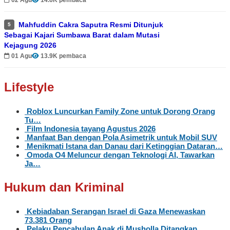
02 Agu
14.6K pembaca
Mahfuddin Cakra Saputra Resmi Ditunjuk
5
Sebagai Kajari Sumbawa Barat dalam Mutasi
Kejagung 2026
01 Agu
13.9K pembaca
Lifestyle
Roblox Luncurkan Family Zone untuk Dorong Orang
Tu…
Film Indonesia tayang Agustus 2026
Manfaat Ban dengan Pola Asimetrik untuk Mobil SUV
Menikmati Istana dan Danau dari Ketinggian Dataran…
Omoda O4 Meluncur dengan Teknologi AI, Tawarkan
Ja…
Hukum dan Kriminal
Kebiadaban Serangan Israel di Gaza Menewaskan
73.381 Orang
Pelaku Pencabulan Anak di Musholla Ditangkap