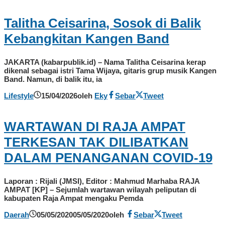
Talitha Ceisarina, Sosok di Balik
Kebangkitan Kangen Band
JAKARTA (kabarpublik.id) – Nama Talitha Ceisarina kerap
dikenal sebagai istri Tama Wijaya, gitaris grup musik Kangen
Band. Namun, di balik itu, ia
Lifestyle
15/04/2026
oleh
Eky
Sebar
Tweet
WARTAWAN DI RAJA AMPAT
TERKESAN TAK DILIBATKAN
DALAM PENANGANAN COVID-19
Laporan : Rijali (JMSI), Editor : Mahmud Marhaba RAJA
AMPAT [KP] – Sejumlah wartawan wilayah peliputan di
kabupaten Raja Ampat mengaku Pemda
Daerah
05/05/2020
05/05/2020
oleh
Sebar
Tweet