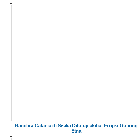
Bandara Catania di Sisilia Ditutup akibat Erupsi Gunung
Etna