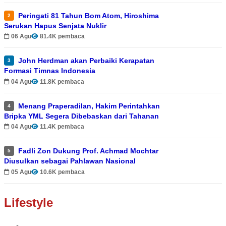
Peringati 81 Tahun Bom Atom, Hiroshima
2
Serukan Hapus Senjata Nuklir
06 Agu
81.4K pembaca
John Herdman akan Perbaiki Kerapatan
3
Formasi Timnas Indonesia
04 Agu
11.8K pembaca
Menang Praperadilan, Hakim Perintahkan
4
Bripka YML Segera Dibebaskan dari Tahanan
04 Agu
11.4K pembaca
Fadli Zon Dukung Prof. Achmad Mochtar
5
Diusulkan sebagai Pahlawan Nasional
05 Agu
10.6K pembaca
Lifestyle