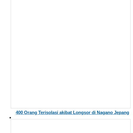
400 Orang Terisolasi akibat Longsor di Nagano Jepang