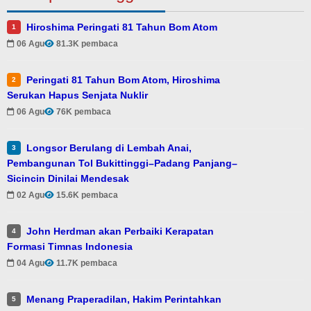
Hiroshima Peringati 81 Tahun Bom Atom
1
06 Agu
81.3K pembaca
Peringati 81 Tahun Bom Atom, Hiroshima
2
Serukan Hapus Senjata Nuklir
06 Agu
76K pembaca
Longsor Berulang di Lembah Anai,
3
Pembangunan Tol Bukittinggi–Padang Panjang–
Sicincin Dinilai Mendesak
02 Agu
15.6K pembaca
John Herdman akan Perbaiki Kerapatan
4
Formasi Timnas Indonesia
04 Agu
11.7K pembaca
Menang Praperadilan, Hakim Perintahkan
5