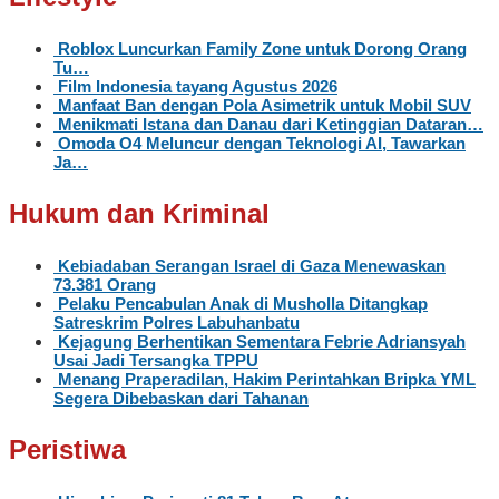
Roblox Luncurkan Family Zone untuk Dorong Orang
Tu…
Film Indonesia tayang Agustus 2026
Manfaat Ban dengan Pola Asimetrik untuk Mobil SUV
Menikmati Istana dan Danau dari Ketinggian Dataran…
Omoda O4 Meluncur dengan Teknologi AI, Tawarkan
Ja…
Hukum dan Kriminal
Kebiadaban Serangan Israel di Gaza Menewaskan
73.381 Orang
Pelaku Pencabulan Anak di Musholla Ditangkap
Satreskrim Polres Labuhanbatu
Kejagung Berhentikan Sementara Febrie Adriansyah
Usai Jadi Tersangka TPPU
Menang Praperadilan, Hakim Perintahkan Bripka YML
Segera Dibebaskan dari Tahanan
Peristiwa