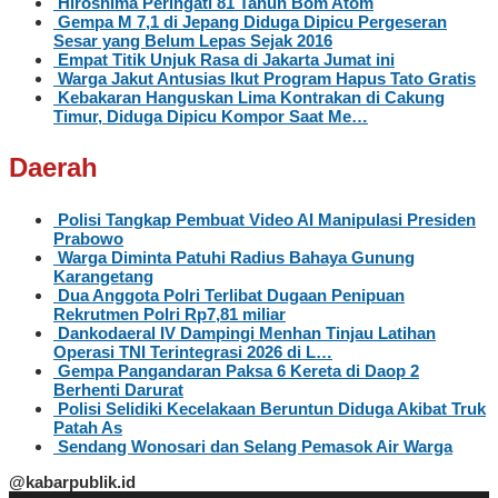
Hiroshima Peringati 81 Tahun Bom Atom
Gempa M 7,1 di Jepang Diduga Dipicu Pergeseran
Sesar yang Belum Lepas Sejak 2016
Empat Titik Unjuk Rasa di Jakarta Jumat ini
Warga Jakut Antusias Ikut Program Hapus Tato Gratis
Kebakaran Hanguskan Lima Kontrakan di Cakung
Timur, Diduga Dipicu Kompor Saat Me…
Daerah
Polisi Tangkap Pembuat Video AI Manipulasi Presiden
Prabowo
Warga Diminta Patuhi Radius Bahaya Gunung
Karangetang
Dua Anggota Polri Terlibat Dugaan Penipuan
Rekrutmen Polri Rp7,81 miliar
Dankodaeral IV Dampingi Menhan Tinjau Latihan
Operasi TNI Terintegrasi 2026 di L…
Gempa Pangandaran Paksa 6 Kereta di Daop 2
Berhenti Darurat
Polisi Selidiki Kecelakaan Beruntun Diduga Akibat Truk
Patah As
Sendang Wonosari dan Selang Pemasok Air Warga
@kabarpublik.id