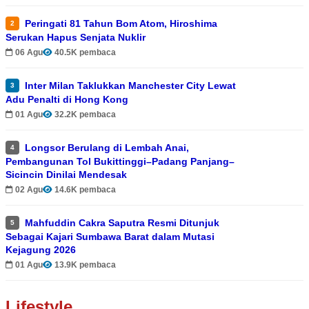
Peringati 81 Tahun Bom Atom, Hiroshima
2
Serukan Hapus Senjata Nuklir
06 Agu
40.5K pembaca
Inter Milan Taklukkan Manchester City Lewat
3
Adu Penalti di Hong Kong
01 Agu
32.2K pembaca
Longsor Berulang di Lembah Anai,
4
Pembangunan Tol Bukittinggi–Padang Panjang–
Sicincin Dinilai Mendesak
02 Agu
14.6K pembaca
Mahfuddin Cakra Saputra Resmi Ditunjuk
5
Sebagai Kajari Sumbawa Barat dalam Mutasi
Kejagung 2026
01 Agu
13.9K pembaca
Lifestyle