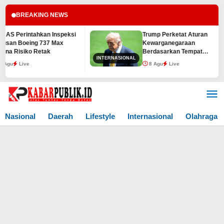
BREAKING NEWS
S Perintahkan Inspeksi
Trump Perketat Aturan
an Boeing 737 Max
Kewarganegaraan
a Risiko Retak
Berdasarkan Tempat
INTERNASIONAL
Kelahiran
u
Live
8 Agu
Live
Lewati
ke
konten
Nasional
Daerah
Lifestyle
Internasional
Olahraga