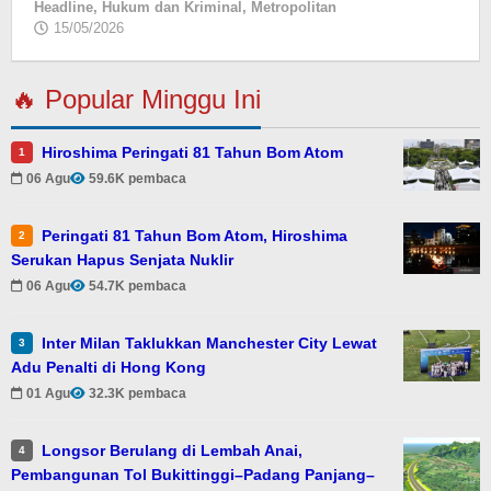
Headline
,
Hukum dan Kriminal
,
Metropolitan
15/05/2026
oleh
Jamalul
Insan
🔥 Popular Minggu Ini
Hiroshima Peringati 81 Tahun Bom Atom
1
06 Agu
59.6K pembaca
Peringati 81 Tahun Bom Atom, Hiroshima
2
Serukan Hapus Senjata Nuklir
06 Agu
54.7K pembaca
Inter Milan Taklukkan Manchester City Lewat
3
Adu Penalti di Hong Kong
01 Agu
32.3K pembaca
Longsor Berulang di Lembah Anai,
4
Pembangunan Tol Bukittinggi–Padang Panjang–