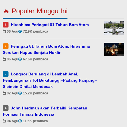
🔥 Popular Minggu Ini
Hiroshima Peringati 81 Tahun Bom Atom
1
06 Agu
72.9K pembaca
Peringati 81 Tahun Bom Atom, Hiroshima
2
Serukan Hapus Senjata Nuklir
06 Agu
67.6K pembaca
Longsor Berulang di Lembah Anai,
3
Pembangunan Tol Bukittinggi–Padang Panjang–
Sicincin Dinilai Mendesak
02 Agu
15.2K pembaca
John Herdman akan Perbaiki Kerapatan
4
Formasi Timnas Indonesia
04 Agu
11.5K pembaca