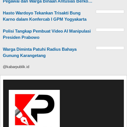
Pegawai dan Warga Binaan Antusias Berko…
Hasto Wardoyo Tekankan Trisakti Bung
Karno dalam Konfercab I GPM Yogyakarta
Polisi Tangkap Pembuat Video AI Manipulasi
Presiden Prabowo
Warga Diminta Patuhi Radius Bahaya
Gunung Karangetang
@kabarpublik.id