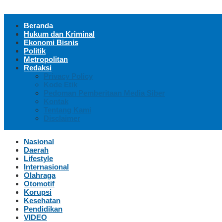
Beranda
Hukum dan Kriminal
Ekonomi Bisnis
Politik
Metropolitan
Redaksi
Privacy Policy
Kode Etik
Pedoman Pemberitaan Media Siber
Kontak
Tentang Kami
Disclaimer
Nasional
Daerah
Lifestyle
Internasional
Olahraga
Otomotif
Korupsi
Kesehatan
Pendidikan
VIDEO