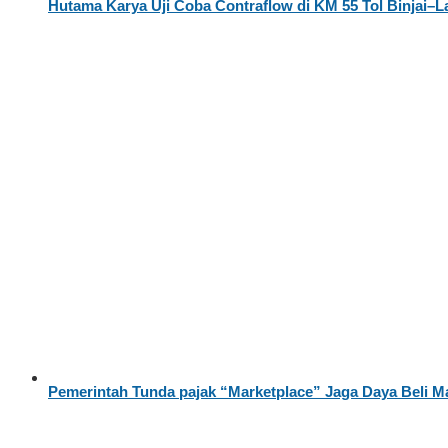
Hutama Karya Uji Coba Contraflow di KM 55 Tol Binjai–
Pemerintah Tunda pajak “Marketplace” Jaga Daya Beli M