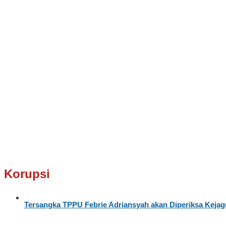
Korupsi
Tersangka TPPU Febrie Adriansyah akan Diperiksa Kejag