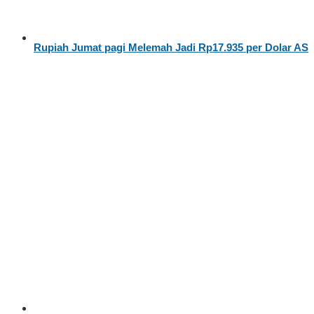
Rupiah Jumat pagi Melemah Jadi Rp17.935 per Dolar AS