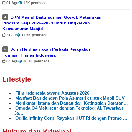
01 Agu
13K pembaca
BKM Masjid Baiturrahman Gowok Matangkan
4
Program Kerja 2026–2029 untuk Tingkatkan
Kemakmuran Masjid
31 Jul
11.5K pembaca
John Herdman akan Perbaiki Kerapatan
5
Formasi Timnas Indonesia
04 Agu
10.3K pembaca
Lifestyle
Film Indonesia tayang Agustus 2026
Manfaat Ban dengan Pola Asimetrik untuk Mobil SUV
Menikmati Istana dan Danau dari Ketinggian Dataran…
Omoda O4 Meluncur dengan Teknologi AI, Tawarkan
Ja…
Odilia Infinity Corp. Rayakan HUT RI dengan Promo …
Hukum dan Kriminal