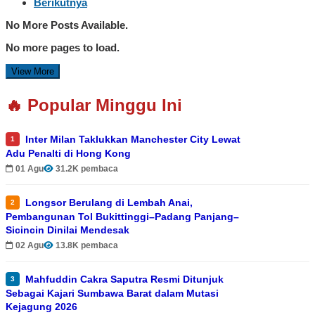
Berikutnya
No More Posts Available.
No more pages to load.
View More
🔥 Popular Minggu Ini
Inter Milan Taklukkan Manchester City Lewat
1
Adu Penalti di Hong Kong
01 Agu
31.2K pembaca
Longsor Berulang di Lembah Anai,
2
Pembangunan Tol Bukittinggi–Padang Panjang–
Sicincin Dinilai Mendesak
02 Agu
13.8K pembaca
Mahfuddin Cakra Saputra Resmi Ditunjuk
3
Sebagai Kajari Sumbawa Barat dalam Mutasi
Kejagung 2026