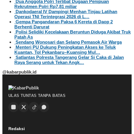
Dua Anggota Polri Terlibat Dugaan Penipuan
Rekrutmen Polri Rp7,81 miliar
Dankodaeral IV Dampingi Menhan Tinjau Latihan
Operasi TNI Terintegrasi 2026 di L…
Gempa Pangandaran Paksa 6 Kereta di Daop 2
Berhenti Darurat
Polisi Selidiki Kecelakaan Beruntun Diduga Akibat Truk
Patah As
Sendang Wonosari dan Selang Pemasok Air Warga
Menteri PU Dukung Peningkatan Akses ke Teluk
Kuantan, Tol Pekanbaru–Kuansing Mul…
Satlantas Polresta Tangerang Gelar Si Caka di Jalan
Raya Serang untuk Tekan Angk…
@kabarpublik.id
ULAS TUNTAS TANPA BATAS
Redaksi