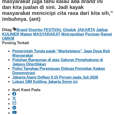
masyarakat juga tahu kalau ada
brand
ini
dan kita jualan di sini. Jadi kayak
masyarakat mencicipi cita rasa dari kita sih,”
imbuhnya. (ant)
Ditag
Brand
Diserbu
FESTIVAL
Glodok
JAKARTA
Jakbar
KULINER
Malam
MASYARAKAT
Metropolitan
Pecinan
Ramai
UMKM
Posting Terkait
Pemerintah Tunda pajak “Marketplace” Jaga Daya Beli
Masyarakat
Puluhan Bangunan di atas Saluran Penghubung di
Jakpus Ditertibkan
Polisi Tangkap Perempuan Diduga Penyebar Ajakan
Demonstrasi
Jakarta Alami Deflasi 0,15 Persen pada Juli 2026
Lokasi SIM Keliling Jakarta Senin ini
Ikuti Kami Pada