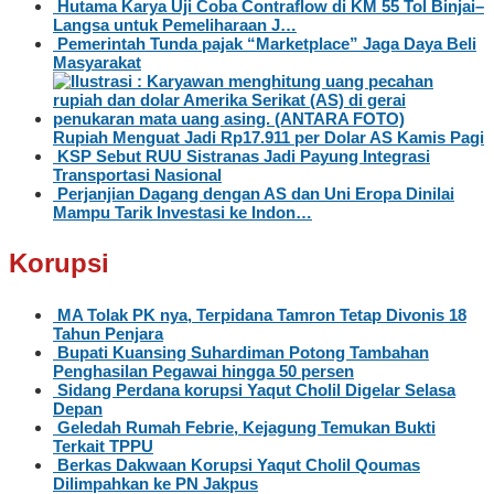
Hutama Karya Uji Coba Contraflow di KM 55 Tol Binjai–
Langsa untuk Pemeliharaan J…
Pemerintah Tunda pajak “Marketplace” Jaga Daya Beli
Masyarakat
Rupiah Menguat Jadi Rp17.911 per Dolar AS Kamis Pagi
KSP Sebut RUU Sistranas Jadi Payung Integrasi
Transportasi Nasional
Perjanjian Dagang dengan AS dan Uni Eropa Dinilai
Mampu Tarik Investasi ke Indon…
Korupsi
MA Tolak PK nya, Terpidana Tamron Tetap Divonis 18
Tahun Penjara
Bupati Kuansing Suhardiman Potong Tambahan
Penghasilan Pegawai hingga 50 persen
Sidang Perdana korupsi Yaqut Cholil Digelar Selasa
Depan
Geledah Rumah Febrie, Kejagung Temukan Bukti
Terkait TPPU
Berkas Dakwaan Korupsi Yaqut Cholil Qoumas
Dilimpahkan ke PN Jakpus