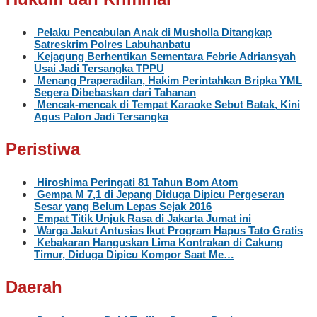
Pelaku Pencabulan Anak di Musholla Ditangkap
Satreskrim Polres Labuhanbatu
Kejagung Berhentikan Sementara Febrie Adriansyah
Usai Jadi Tersangka TPPU
Menang Praperadilan, Hakim Perintahkan Bripka YML
Segera Dibebaskan dari Tahanan
Mencak-mencak di Tempat Karaoke Sebut Batak, Kini
Agus Palon Jadi Tersangka
Peristiwa
Hiroshima Peringati 81 Tahun Bom Atom
Gempa M 7,1 di Jepang Diduga Dipicu Pergeseran
Sesar yang Belum Lepas Sejak 2016
Empat Titik Unjuk Rasa di Jakarta Jumat ini
Warga Jakut Antusias Ikut Program Hapus Tato Gratis
Kebakaran Hanguskan Lima Kontrakan di Cakung
Timur, Diduga Dipicu Kompor Saat Me…
Daerah