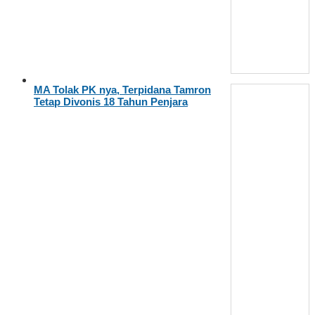
MA Tolak PK nya, Terpidana Tamron
Tetap Divonis 18 Tahun Penjara