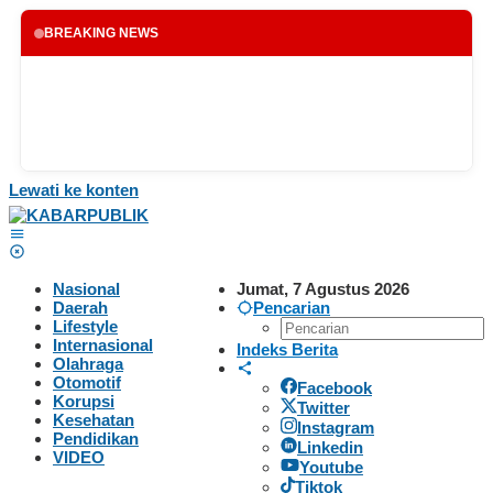
BREAKING NEWS
Lewati ke konten
Nasional
Jumat, 7 Agustus 2026
Daerah
Pencarian
Lifestyle
Internasional
Indeks Berita
Olahraga
Otomotif
Facebook
Korupsi
Twitter
Kesehatan
Instagram
Pendidikan
Linkedin
VIDEO
Youtube
Tiktok