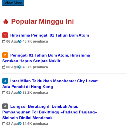
View More
🔥 Popular Minggu Ini
Hiroshima Peringati 81 Tahun Bom Atom
1
06 Agu
45.7K pembaca
Peringati 81 Tahun Bom Atom, Hiroshima
2
Serukan Hapus Senjata Nuklir
06 Agu
40.7K pembaca
Inter Milan Taklukkan Manchester City Lewat
3
Adu Penalti di Hong Kong
01 Agu
32.2K pembaca
Longsor Berulang di Lembah Anai,
4
Pembangunan Tol Bukittinggi–Padang Panjang–
Sicincin Dinilai Mendesak
02 Agu
14.6K pembaca