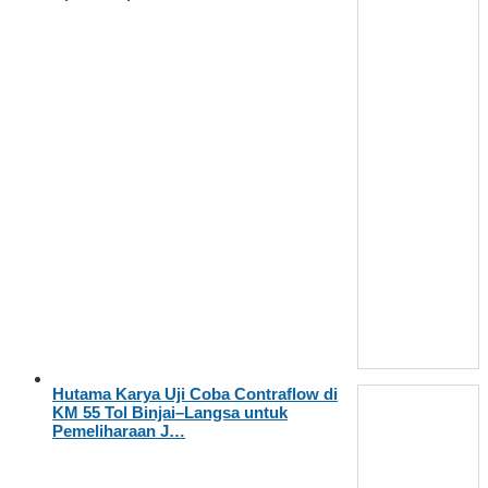
Hutama Karya Uji Coba Contraflow di
KM 55 Tol Binjai–Langsa untuk
Pemeliharaan J…