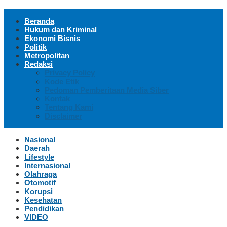
Beranda
Hukum dan Kriminal
Ekonomi Bisnis
Politik
Metropolitan
Redaksi
Privacy Policy
Kode Etik
Pedoman Pemberitaan Media Siber
Kontak
Tentang Kami
Disclaimer
Nasional
Daerah
Lifestyle
Internasional
Olahraga
Otomotif
Korupsi
Kesehatan
Pendidikan
VIDEO