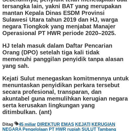
tersangka lain, yakni BAT yang merupakan
mantan Kepala Dinas ESDM Provinsi
Sulawesi Utara tahun 2019 dan HJ, warga
negara Tiongkok yang menjabat Manajer
Operasional PT HWR periode 2020–2025.
HJ telah masuk dalam Daftar Pencarian
Orang (DPO) setelah tiga kali tidak
memenuhi panggilan penyidik tanpa alasan
yang sah.
Kejati Sulut menegaskan komitmennya untuk
menuntaskan penyidikan perkara tersebut
secara profesional, transparan, dan
akuntabel guna memulihkan kerugian negara
serta kerusakan lingkungan yang
ditimbulkan. (ant)
Ditag
45 miliar
DIREKTUR
EMAS
KEJATI
KERUGIAN
NEGARA
Pengelolaan
PT HWR
rupiah
SULUT
Tambang