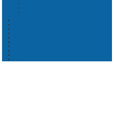
Kontak
Tentang Kami
Disclaimer
Nasional
Daerah
Lifestyle
Internasional
Olahraga
Otomotif
Korupsi
Kesehatan
Pendidikan
VIDEO