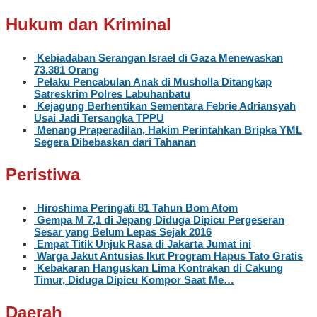
Hukum dan Kriminal
Kebiadaban Serangan Israel di Gaza Menewaskan
73.381 Orang
Pelaku Pencabulan Anak di Musholla Ditangkap
Satreskrim Polres Labuhanbatu
Kejagung Berhentikan Sementara Febrie Adriansyah
Usai Jadi Tersangka TPPU
Menang Praperadilan, Hakim Perintahkan Bripka YML
Segera Dibebaskan dari Tahanan
Peristiwa
Hiroshima Peringati 81 Tahun Bom Atom
Gempa M 7,1 di Jepang Diduga Dipicu Pergeseran
Sesar yang Belum Lepas Sejak 2016
Empat Titik Unjuk Rasa di Jakarta Jumat ini
Warga Jakut Antusias Ikut Program Hapus Tato Gratis
Kebakaran Hanguskan Lima Kontrakan di Cakung
Timur, Diduga Dipicu Kompor Saat Me…
Daerah