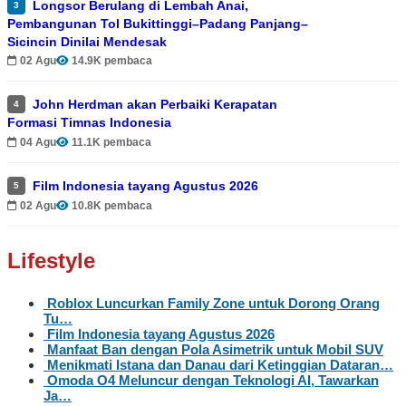
Longsor Berulang di Lembah Anai,
3
Pembangunan Tol Bukittinggi–Padang Panjang–
Sicincin Dinilai Mendesak
02 Agu
14.9K pembaca
John Herdman akan Perbaiki Kerapatan
4
Formasi Timnas Indonesia
04 Agu
11.1K pembaca
Film Indonesia tayang Agustus 2026
5
02 Agu
10.8K pembaca
Lifestyle
Roblox Luncurkan Family Zone untuk Dorong Orang
Tu…
Film Indonesia tayang Agustus 2026
Manfaat Ban dengan Pola Asimetrik untuk Mobil SUV
Menikmati Istana dan Danau dari Ketinggian Dataran…
Omoda O4 Meluncur dengan Teknologi AI, Tawarkan
Ja…