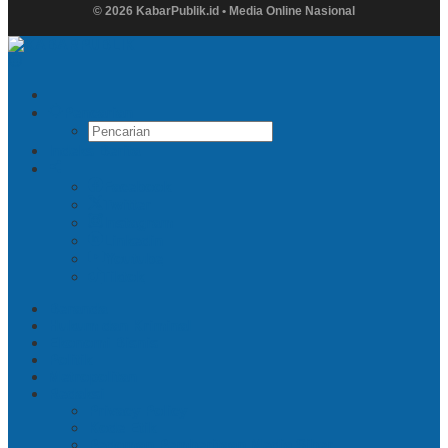
© 2026 KabarPublik.id • Media Online Nasional
Pencarian
Indeks Berita
Facebook
Twitter
Instagram
Linkedin
Youtube
Tiktok
Beranda
Hukum dan Kriminal
Ekonomi Bisnis
Politik
Metropolitan
Redaksi
Privacy Policy
Kode Etik
Pedoman Pemberitaan Media Siber