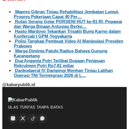
Wapres Gibran Tinjau Rehabilitasi Jembatan Lumut,
Progres Pekerjaan Capai 40 Per…
Rutan Serang Gelar PORSENI HUT ke-81 RI, Pegawai
dan Warga Binaan Antusias Berko…
Hasto Wardoyo Tekankan Trisakti Bung Karno dalam
Konfercab I GPM Yogyakarta
Polisi Tangkap Pembuat Video AI Manipulasi Presiden
Prabowo
Warga Diminta Patuhi Radius Bahaya Gunung
Karangetang
Dua Anggota Polri Terlibat Dugaan Penipuan
Rekrutmen Polri Rp7,81 miliar
Dankodaeral IV Dampingi Menhan Tinjau Latihan
Operasi TNI Terintegrasi 2026 di L…
@kabarpublik.id
ULAS TUNTAS TANPA BATAS