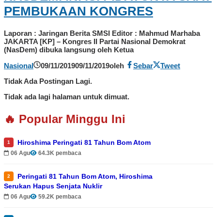
PEMBUKAAN KONGRES
Laporan : Jaringan Berita SMSI Editor : Mahmud Marhaba
JAKARTA [KP] – Kongres II Partai Nasional Demokrat
(NasDem) dibuka langsung oleh Ketua
Nasional
09/11/2019
09/11/2019
oleh
Sebar
Tweet
Tidak Ada Postingan Lagi.
Tidak ada lagi halaman untuk dimuat.
🔥 Popular Minggu Ini
Hiroshima Peringati 81 Tahun Bom Atom
1
06 Agu
64.3K pembaca
Peringati 81 Tahun Bom Atom, Hiroshima
2
Serukan Hapus Senjata Nuklir
06 Agu
59.2K pembaca