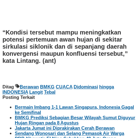
“Kondisi tersebut mampu meningkatkan
potensi pertemuan awan hujan di sekitar
sirkulasi siklonik dan di sepanjang daerah
konvergensi maupun konfluensi tersebut,”
kata Lintang. (ant)
Ditag
Berawan
BMKG
CUACA
Didominasi
hingga
INDONESIA
Langit
Tebal
Posting Terkait
Bermain Imbang 1-1 Lawan Singapura, Indonesia Gagal
ke Semifinal
BMKG Prediksi Sebagian Besar Wilayah Sumut Diguyur
Hujan Ringan pada 8 Agustus
Jakarta Jumat ini Diprakirakan Cerah Berawan
Sendang Wonosari dan Selang Pemasok Air Warga