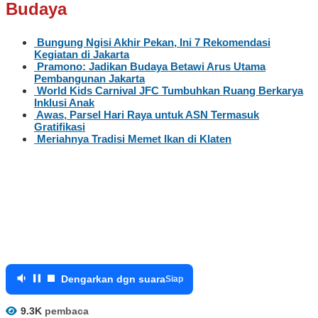
Budaya
Bungung Ngisi Akhir Pekan, Ini 7 Rekomendasi
Kegiatan di Jakarta
Pramono: Jadikan Budaya Betawi Arus Utama
Pembangunan Jakarta
World Kids Carnival JFC Tumbuhkan Ruang Berkarya
Inklusi Anak
Awas, Parsel Hari Raya untuk ASN Termasuk
Gratifikasi
Meriahnya Tradisi Memet Ikan di Klaten
Dengarkan dgn suara
Siap
9.3K
pembaca