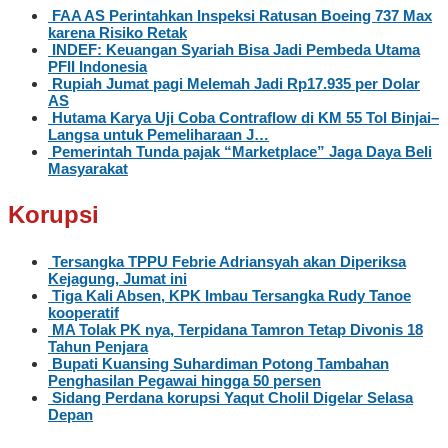
FAA AS Perintahkan Inspeksi Ratusan Boeing 737 Max
karena Risiko Retak
INDEF: Keuangan Syariah Bisa Jadi Pembeda Utama
PFII Indonesia
Rupiah Jumat pagi Melemah Jadi Rp17.935 per Dolar
AS
Hutama Karya Uji Coba Contraflow di KM 55 Tol Binjai–
Langsa untuk Pemeliharaan J…
Pemerintah Tunda pajak “Marketplace” Jaga Daya Beli
Masyarakat
Korupsi
Tersangka TPPU Febrie Adriansyah akan Diperiksa
Kejagung, Jumat ini
Tiga Kali Absen, KPK Imbau Tersangka Rudy Tanoe
kooperatif
MA Tolak PK nya, Terpidana Tamron Tetap Divonis 18
Tahun Penjara
Bupati Kuansing Suhardiman Potong Tambahan
Penghasilan Pegawai hingga 50 persen
Sidang Perdana korupsi Yaqut Cholil Digelar Selasa
Depan