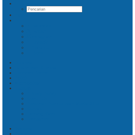
Pencarian
Indeks Berita
Facebook
Twitter
Instagram
Linkedin
Youtube
Tiktok
Beranda
Hukum dan Kriminal
Ekonomi Bisnis
Politik
Metropolitan
Redaksi
Privacy Policy
Kode Etik
Pedoman Pemberitaan Media Siber
Kontak
Tentang Kami
Disclaimer
Nasional
Daerah