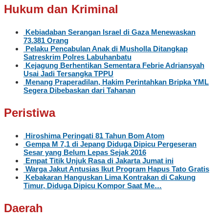
Hukum dan Kriminal
Kebiadaban Serangan Israel di Gaza Menewaskan
73.381 Orang
Pelaku Pencabulan Anak di Musholla Ditangkap
Satreskrim Polres Labuhanbatu
Kejagung Berhentikan Sementara Febrie Adriansyah
Usai Jadi Tersangka TPPU
Menang Praperadilan, Hakim Perintahkan Bripka YML
Segera Dibebaskan dari Tahanan
Peristiwa
Hiroshima Peringati 81 Tahun Bom Atom
Gempa M 7,1 di Jepang Diduga Dipicu Pergeseran
Sesar yang Belum Lepas Sejak 2016
Empat Titik Unjuk Rasa di Jakarta Jumat ini
Warga Jakut Antusias Ikut Program Hapus Tato Gratis
Kebakaran Hanguskan Lima Kontrakan di Cakung
Timur, Diduga Dipicu Kompor Saat Me…
Daerah