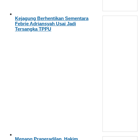
Kejagung Berhentikan Sementara
Febrie Adriansyah Usai Jadi
Tersangka TPPU
Menang Praperadilan, Hakim