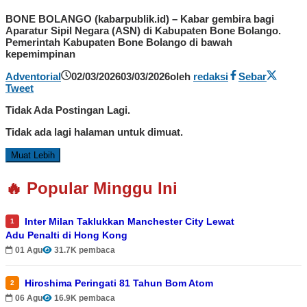
BONE BOLANGO (kabarpublik.id) – Kabar gembira bagi
Aparatur Sipil Negara (ASN) di Kabupaten Bone Bolango.
Pemerintah Kabupaten Bone Bolango di bawah
kepemimpinan
Adventorial
02/03/2026
03/03/2026
oleh
redaksi
Sebar
Tweet
Tidak Ada Postingan Lagi.
Tidak ada lagi halaman untuk dimuat.
Muat Lebih
🔥 Popular Minggu Ini
Inter Milan Taklukkan Manchester City Lewat
1
Adu Penalti di Hong Kong
01 Agu
31.7K pembaca
Hiroshima Peringati 81 Tahun Bom Atom
2
06 Agu
16.9K pembaca