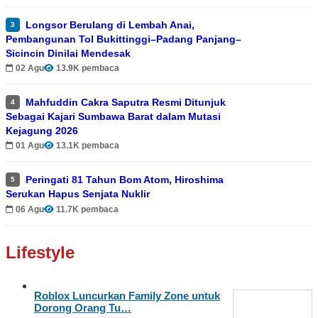
Longsor Berulang di Lembah Anai,
3
Pembangunan Tol Bukittinggi–Padang Panjang–
Sicincin Dinilai Mendesak
02 Agu
13.9K pembaca
Mahfuddin Cakra Saputra Resmi Ditunjuk
4
Sebagai Kajari Sumbawa Barat dalam Mutasi
Kejagung 2026
01 Agu
13.1K pembaca
Peringati 81 Tahun Bom Atom, Hiroshima
5
Serukan Hapus Senjata Nuklir
06 Agu
11.7K pembaca
Lifestyle
Roblox Luncurkan Family Zone untuk
Dorong Orang Tu…