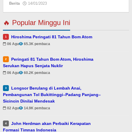
Berita
14/01/2023
oleh
🔥 Popular Minggu Ini
Hiroshima Peringati 81 Tahun Bom Atom
1
06 Agu
65.3K pembaca
Peringati 81 Tahun Bom Atom, Hiroshima
2
Serukan Hapus Senjata Nuklir
06 Agu
60.2K pembaca
Longsor Berulang di Lembah Anai,
3
Pembangunan Tol Bukittinggi–Padang Panjang–
Sicincin Dinilai Mendesak
02 Agu
14.9K pembaca
John Herdman akan Perbaiki Kerapatan
4
Formasi Timnas Indonesia