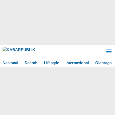
Lewati
ke
konten
Nasional
Daerah
Lifestyle
Internasional
Olahraga