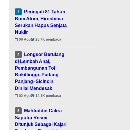
Peringati 81 Tahun
3
Bom Atom, Hiroshima
Serukan Hapus Senjata
Nuklir
06 Agu
25.7K pembaca
Longsor Berulang
4
di Lembah Anai,
Pembangunan Tol
Bukittinggi–Padang
Panjang–Sicincin
Dinilai Mendesak
02 Agu
14.1K pembaca
Mahfuddin Cakra
5
Saputra Resmi
Ditunjuk Sebagai Kajari