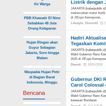
Listrik dengan
Air Warga
JAKARTA (kabarpublik.id)
meluncurkan motor listrik
di JIExpo Kemayoran,
PBB Khawatir El Nino
Sebabkan 49 Juta
Lifestyle
,
Otomotif
2
Orang Kelaparan
Hadiri Aktualis
Hujan Ringan akan
Tegaskan Komit
Guyur Sebagian
JAKARTA (kabarpublik.id
Jakarta, Sore hingga
Wakil Gubernur Rano Karno
Malam
2025 di JIExpo Kemayora
Daerah
10/01/2026
Waspadai Hujan Petir
di Bagian Barat
Gubernur DKI R
Indonesia, Minggu
Carol Colossal
JAKARTA (kabarpublik.id
Bencana
Wakil Gubernur Rano Karn
kawasan Bundaran
Daerah
11/12/2025