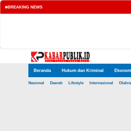
BREAKING NEWS
tup
Lewati
ke
konten
Beranda
Hukum dan Kriminal
Ekonomi
Nasional
Daerah
Lifestyle
Internasional
Olahr