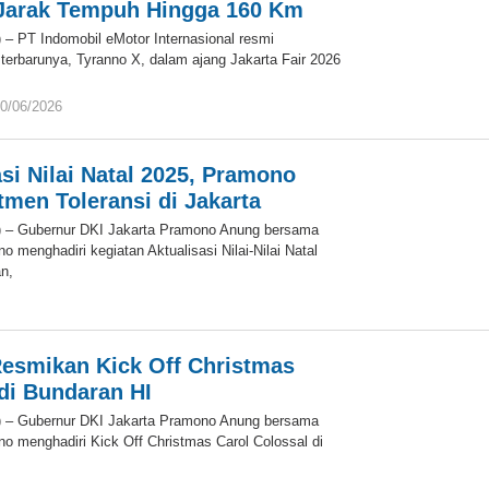
 Jarak Tempuh Hingga 160 Km
 – PT Indomobil eMotor Internasional resmi
 terbarunya, Tyranno X, dalam ajang Jakarta Fair 2026
0/06/2026
oleh
Eky
asi Nilai Natal 2025, Pramono
men Toleransi di Jakarta
) – Gubernur DKI Jakarta Pramono Anung bersama
 menghadiri kegiatan Aktualisasi Nilai-Nilai Natal
n,
oleh
Eky
esmikan Kick Off Christmas
 di Bundaran HI
) – Gubernur DKI Jakarta Pramono Anung bersama
o menghadiri Kick Off Christmas Carol Colossal di
oleh