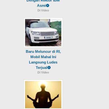
Dengan Rektor IBM
Asmi
Di Video
Baru Meluncur di RI,
Mobil Mahal Ini
Langsung Ludes
Terjual
Di Video