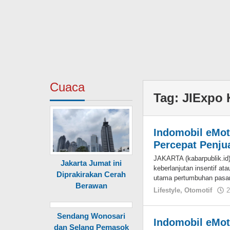
Cuaca
Tag:
JIExpo
Indomobil eMot
Percepat Penjua
JAKARTA (kabarpublik.id)
Jakarta Jumat ini
keberlanjutan insentif at
Diprakirakan Cerah
utama pertumbuhan pasar 
Berawan
Lifestyle
,
Otomotif
2
Sendang Wonosari
Indomobil eMot
dan Selang Pemasok