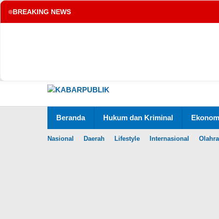
BREAKING NEWS
tup
Lewati
ke
konten
Beranda
Hukum dan Kriminal
Ekonomi
Nasional
Daerah
Lifestyle
Internasional
Olahr