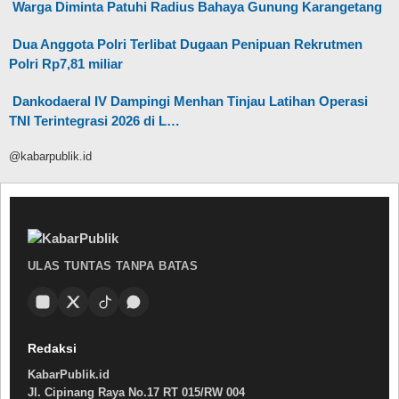
Warga Diminta Patuhi Radius Bahaya Gunung Karangetang
Dua Anggota Polri Terlibat Dugaan Penipuan Rekrutmen
Polri Rp7,81 miliar
Dankodaeral IV Dampingi Menhan Tinjau Latihan Operasi
TNI Terintegrasi 2026 di L…
@kabarpublik.id
ULAS TUNTAS TANPA BATAS
Redaksi
KabarPublik.id
Jl. Cipinang Raya No.17 RT 015/RW 004