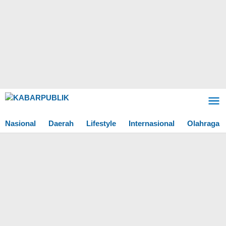
Lewati
ke
konten
Nasional
Daerah
Lifestyle
Internasional
Olahraga