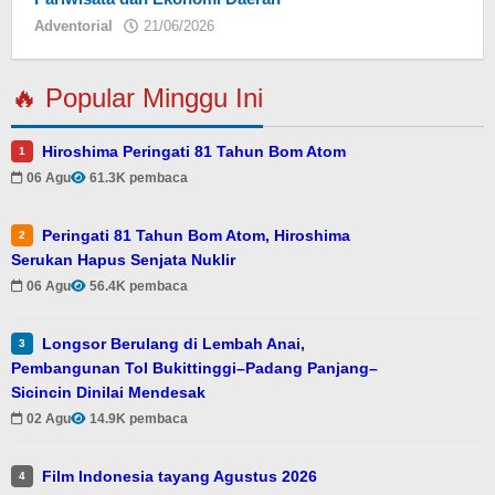
Adventorial
21/06/2026
oleh
Eky
🔥 Popular Minggu Ini
Hiroshima Peringati 81 Tahun Bom Atom
1
06 Agu
61.3K pembaca
Peringati 81 Tahun Bom Atom, Hiroshima
2
Serukan Hapus Senjata Nuklir
06 Agu
56.4K pembaca
Longsor Berulang di Lembah Anai,
3
Pembangunan Tol Bukittinggi–Padang Panjang–
Sicincin Dinilai Mendesak
02 Agu
14.9K pembaca
Film Indonesia tayang Agustus 2026
4