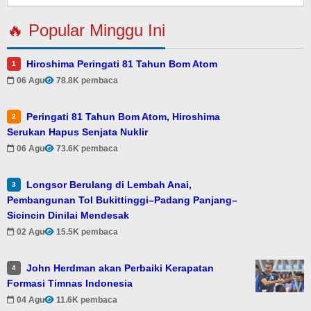
🔥 Popular Minggu Ini
Hiroshima Peringati 81 Tahun Bom Atom
1
06 Agu
78.8K pembaca
Peringati 81 Tahun Bom Atom, Hiroshima
2
Serukan Hapus Senjata Nuklir
06 Agu
73.6K pembaca
Longsor Berulang di Lembah Anai,
3
Pembangunan Tol Bukittinggi–Padang Panjang–
Sicincin Dinilai Mendesak
02 Agu
15.5K pembaca
John Herdman akan Perbaiki Kerapatan
4
Formasi Timnas Indonesia
04 Agu
11.6K pembaca