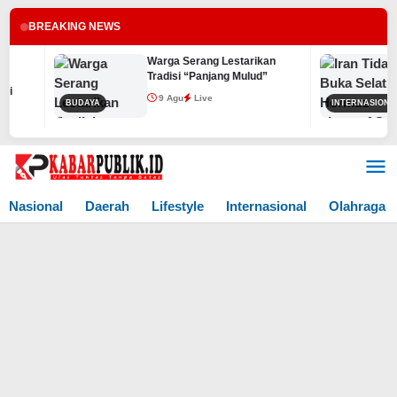
BREAKING NEWS
Warga Serang Lestarikan
Tradisi “Panjang Mulud”
9 Agu
Live
BUDAYA
INTERNASIONAL
Lewati
ke
konten
Nasional
Daerah
Lifestyle
Internasional
Olahraga