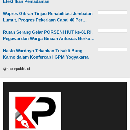
Efektifkan Pemadaman
Wapres Gibran Tinjau Rehabilitasi Jembatan
Lumut, Progres Pekerjaan Capai 40 Per…
Rutan Serang Gelar PORSENI HUT ke-81 RI,
Pegawai dan Warga Binaan Antusias Berko…
Hasto Wardoyo Tekankan Trisakti Bung
Karno dalam Konfercab I GPM Yogyakarta
@kabarpublik.id