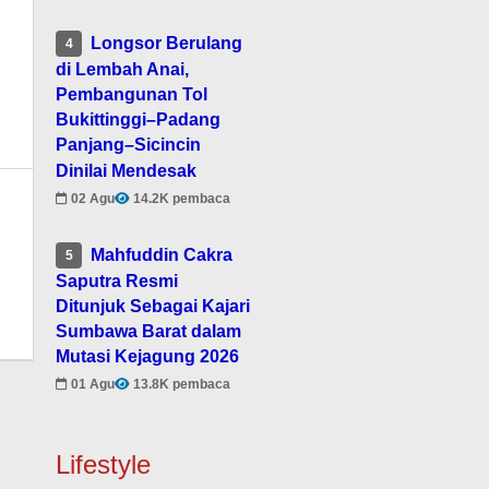
Longsor Berulang
4
di Lembah Anai,
Pembangunan Tol
Bukittinggi–Padang
Panjang–Sicincin
Dinilai Mendesak
02 Agu
14.2K pembaca
Mahfuddin Cakra
5
Saputra Resmi
Ditunjuk Sebagai Kajari
Sumbawa Barat dalam
Mutasi Kejagung 2026
01 Agu
13.8K pembaca
Lifestyle