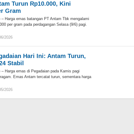
am Turun Rp10.000, Kini
er Gram
d) – Harga emas batangan PT Antam Tbk mengalami
000 per gram pada perdagangan Selasa (9/6) pagi.
06/2026
oleh
Eky
adaian Hari Ini: Antam Turun,
24 Stabil
) – Harga emas di Pegadaian pada Kamis pagi
ragam. Emas Antam tercatat turun, sementara harga
05/2026
oleh
Eky