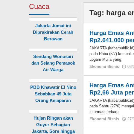
Cuaca
Tag:
harga em
Jakarta Jumat ini
Diprakirakan Cerah
Harga Emas Ant
Berawan
Rp2.641.000 pe
JAKARTA (kabarpublik.i
pada Rabu (8/7) kembali
Sendang Wonosari
Logam Mulia yang
dan Selang Pemasok
Ekonomi Bisnis
08/
Air Warga
Harga Emas Ant
PBB Khawatir El Nino
Rp2,66 Juta pe
Sebabkan 49 Juta
Orang Kelaparan
JAKARTA (kabarpublik.i
pada Sabtu (27/6) menga
informasi terbaru
Hujan Ringan akan
Ekonomi Bisnis
27/
Guyur Sebagian
Jakarta, Sore hingga