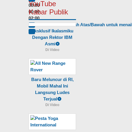
YouTube
00:00
Kabar Publik
00:00
02:00
Gunakan Anak Panah Atas/Bawah untuk menai
Eksklusif Ikalasmiku
Dengan Rektor IBM
Asmi
Di Video
Baru Meluncur di RI,
Mobil Mahal Ini
Langsung Ludes
Terjual
Di Video