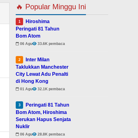
🔥 Popular Minggu Ini
Hiroshima
1
Peringati 81 Tahun
Bom Atom
06 Agu
33.6K pembaca
Inter Milan
2
Taklukkan Manchester
City Lewat Adu Penalti
di Hong Kong
01 Agu
32.1K pembaca
Peringati 81 Tahun
3
Bom Atom, Hiroshima
Serukan Hapus Senjata
Nuklir
06 Agu
28.8K pembaca