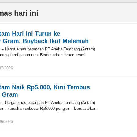
as hari ini
am Hari Ini Turun ke
r Gram, Buyback Ikut Melemah
d) – Harga emas batangan PT Aneka Tambang (Antam)
 mengalami penurunan. Berdasarkan laman resmi
07/2026
oleh
Eky
am Naik Rp5.000, Kini Tembus
r Gram
d) – Harga emas batangan PT Aneka Tambang (Antam)
lami kenaikan sebesar Rp5.000 per gram. Berdasarkan
06/2026
oleh
Eky