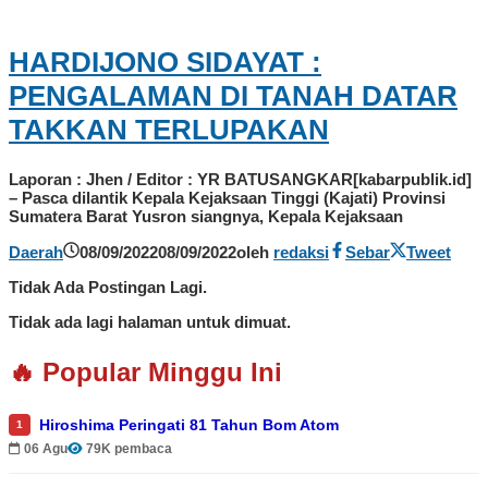
HARDIJONO SIDAYAT :
PENGALAMAN DI TANAH DATAR
TAKKAN TERLUPAKAN
Laporan : Jhen / Editor : YR BATUSANGKAR[kabarpublik.id]
– Pasca dilantik Kepala Kejaksaan Tinggi (Kajati) Provinsi
Sumatera Barat Yusron siangnya, Kepala Kejaksaan
Daerah
08/09/2022
08/09/2022
oleh
redaksi
Sebar
Tweet
Tidak Ada Postingan Lagi.
Tidak ada lagi halaman untuk dimuat.
🔥 Popular Minggu Ini
Hiroshima Peringati 81 Tahun Bom Atom
1
06 Agu
79K pembaca