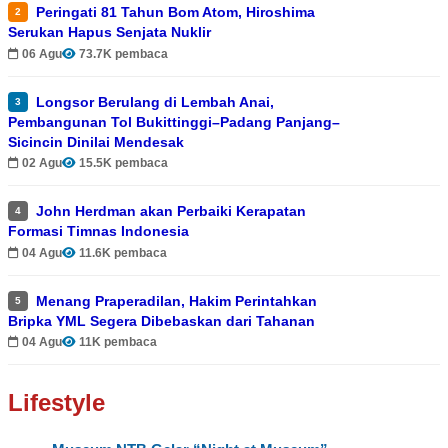
Peringati 81 Tahun Bom Atom, Hiroshima
2
Serukan Hapus Senjata Nuklir
06 Agu
73.7K pembaca
Longsor Berulang di Lembah Anai,
3
Pembangunan Tol Bukittinggi–Padang Panjang–
Sicincin Dinilai Mendesak
02 Agu
15.5K pembaca
John Herdman akan Perbaiki Kerapatan
4
Formasi Timnas Indonesia
04 Agu
11.6K pembaca
Menang Praperadilan, Hakim Perintahkan
5
Bripka YML Segera Dibebaskan dari Tahanan
04 Agu
11K pembaca
Lifestyle