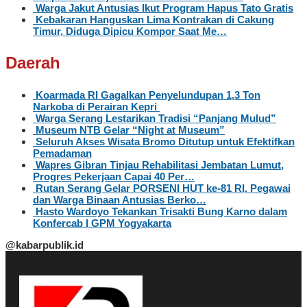
Warga Jakut Antusias Ikut Program Hapus Tato Gratis
Kebakaran Hanguskan Lima Kontrakan di Cakung
Timur, Diduga Dipicu Kompor Saat Me…
Daerah
Koarmada RI Gagalkan Penyelundupan 1,3 Ton
Narkoba di Perairan Kepri
Warga Serang Lestarikan Tradisi “Panjang Mulud”
Museum NTB Gelar “Night at Museum”
Seluruh Akses Wisata Bromo Ditutup untuk Efektifkan
Pemadaman
Wapres Gibran Tinjau Rehabilitasi Jembatan Lumut,
Progres Pekerjaan Capai 40 Per…
Rutan Serang Gelar PORSENI HUT ke-81 RI, Pegawai
dan Warga Binaan Antusias Berko…
Hasto Wardoyo Tekankan Trisakti Bung Karno dalam
Konfercab I GPM Yogyakarta
@kabarpublik.id