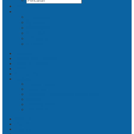
Indeks Berita
Facebook
Twitter
Instagram
Linkedin
Youtube
Tiktok
Beranda
Hukum dan Kriminal
Ekonomi Bisnis
Politik
Metropolitan
Redaksi
Privacy Policy
Kode Etik
Pedoman Pemberitaan Media Siber
Kontak
Tentang Kami
Disclaimer
Nasional
Daerah
Lifestyle