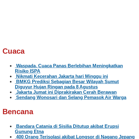
Cuaca
Waspada, Cuaca Panas Berlebihan Meningkatkan
Risiko ISPA
Nikmati Kecerahan Jakarta hari Minggu ini
BMKG Prediksi Sebagian Besar Wilayah Sumut
Diguyur Hujan Ringan pada 8 Agustus
Jakarta Jumat ini Diprakirakan Cerah Berawan
Sendang Wonosari dan Selang Pemasok Air Warga
Bencana
Bandara Catania di Sisilia Ditutup akibat Erupsi
Gunung Etna
400 Orang Terisolasi akibat Longsor di Nagano Jepang