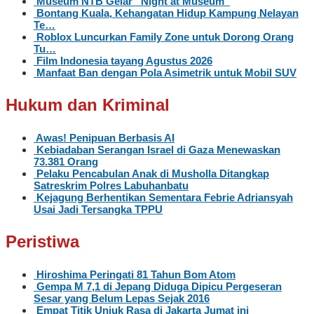
Museum NTB Gelar “Night at Museum”
Bontang Kuala, Kehangatan Hidup Kampung Nelayan
Te…
Roblox Luncurkan Family Zone untuk Dorong Orang
Tu…
Film Indonesia tayang Agustus 2026
Manfaat Ban dengan Pola Asimetrik untuk Mobil SUV
Hukum dan Kriminal
Awas! Penipuan Berbasis AI
Kebiadaban Serangan Israel di Gaza Menewaskan
73.381 Orang
Pelaku Pencabulan Anak di Musholla Ditangkap
Satreskrim Polres Labuhanbatu
Kejagung Berhentikan Sementara Febrie Adriansyah
Usai Jadi Tersangka TPPU
Peristiwa
Hiroshima Peringati 81 Tahun Bom Atom
Gempa M 7,1 di Jepang Diduga Dipicu Pergeseran
Sesar yang Belum Lepas Sejak 2016
Empat Titik Unjuk Rasa di Jakarta Jumat ini