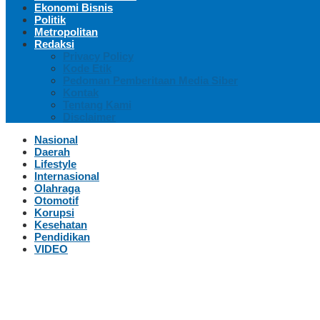
Ekonomi Bisnis
Politik
Metropolitan
Redaksi
Privacy Policy
Kode Etik
Pedoman Pemberitaan Media Siber
Kontak
Tentang Kami
Disclaimer
Nasional
Daerah
Lifestyle
Internasional
Olahraga
Otomotif
Korupsi
Kesehatan
Pendidikan
VIDEO