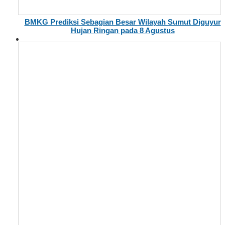
BMKG Prediksi Sebagian Besar Wilayah Sumut Diguyur
Hujan Ringan pada 8 Agustus