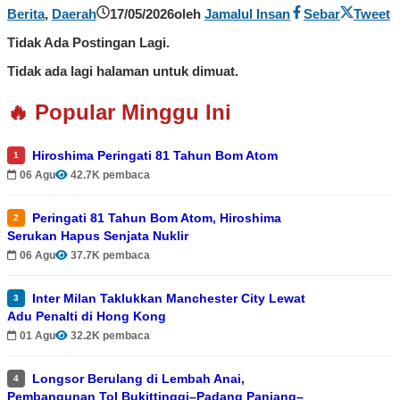
Berita
,
Daerah
17/05/2026
oleh
Jamalul Insan
Sebar
Tweet
Tidak Ada Postingan Lagi.
Tidak ada lagi halaman untuk dimuat.
🔥 Popular Minggu Ini
Hiroshima Peringati 81 Tahun Bom Atom
1
06 Agu
42.7K pembaca
Peringati 81 Tahun Bom Atom, Hiroshima
2
Serukan Hapus Senjata Nuklir
06 Agu
37.7K pembaca
Inter Milan Taklukkan Manchester City Lewat
3
Adu Penalti di Hong Kong
01 Agu
32.2K pembaca
Longsor Berulang di Lembah Anai,
4
Pembangunan Tol Bukittinggi–Padang Panjang–