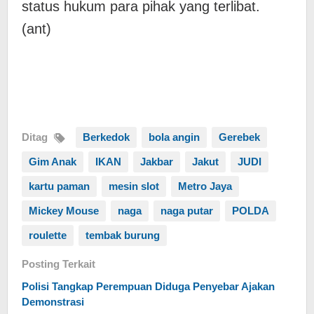
status hukum para pihak yang terlibat.
(ant)
Ditag
Berkedok
bola angin
Gerebek
Gim Anak
IKAN
Jakbar
Jakut
JUDI
kartu paman
mesin slot
Metro Jaya
Mickey Mouse
naga
naga putar
POLDA
roulette
tembak burung
Posting Terkait
Polisi Tangkap Perempuan Diduga Penyebar Ajakan
Demonstrasi