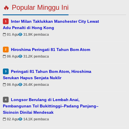
🔥 Popular Minggu Ini
Inter Milan Taklukkan Manchester City Lewat
1
Adu Penalti di Hong Kong
01 Agu
31.9K pembaca
Hiroshima Peringati 81 Tahun Bom Atom
2
06 Agu
31.2K pembaca
Peringati 81 Tahun Bom Atom, Hiroshima
3
Serukan Hapus Senjata Nuklir
06 Agu
26.4K pembaca
Longsor Berulang di Lembah Anai,
4
Pembangunan Tol Bukittinggi–Padang Panjang–
Sicincin Dinilai Mendesak
02 Agu
14.1K pembaca