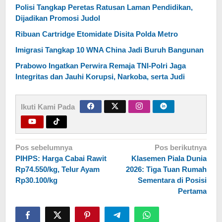
Polisi Tangkap Peretas Ratusan Laman Pendidikan,
Dijadikan Promosi Judol
Ribuan Cartridge Etomidate Disita Polda Metro
Imigrasi Tangkap 10 WNA China Jadi Buruh Bangunan
Prabowo Ingatkan Perwira Remaja TNI-Polri Jaga
Integritas dan Jauhi Korupsi, Narkoba, serta Judi
Ikuti Kami Pada
Navigasi
Pos sebelumnya
Pos berikutnya
PIHPS: Harga Cabai Rawit
Klasemen Piala Dunia
pos
Rp74.550/kg, Telur Ayam
2026: Tiga Tuan Rumah
Rp30.100/kg
Sementara di Posisi
Pertama