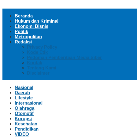
Beranda
Hukum dan Kriminal
Ekonomi Bisnis
Politik
Metropolitan
Redaksi
Privacy Policy
Kode Etik
Pedoman Pemberitaan Media Siber
Kontak
Tentang Kami
Disclaimer
Nasional
Daerah
Lifestyle
Internasional
Olahraga
Otomotif
Korupsi
Kesehatan
Pendidikan
VIDEO