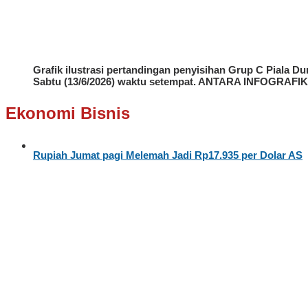
Grafik ilustrasi pertandingan penyisihan Grup C Piala Du
Sabtu (13/6/2026) waktu setempat. ANTARA INFOGRAFIK
Ekonomi Bisnis
Rupiah Jumat pagi Melemah Jadi Rp17.935 per Dolar AS