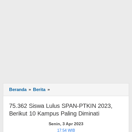
Beranda
»
Berita
»
75.362
Siswa
Lulus
75.362 Siswa Lulus SPAN-PTKIN 2023,
SPAN-
Berikut 10 Kampus Paling Diminati
PTKIN
2023,
Senin, 3 Apr 2023
Berikut
17:54 WIB