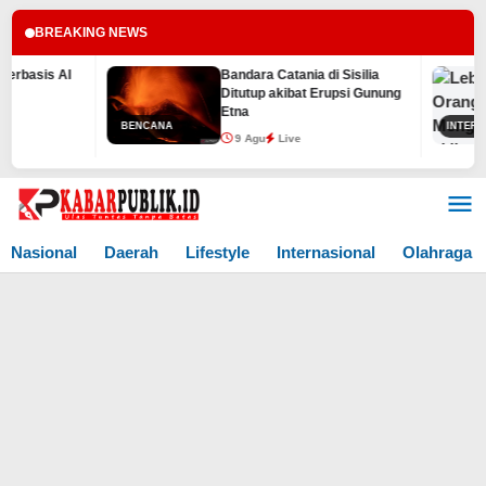
BREAKING NEWS
I
Bandara Catania di Sisilia
L
Ditutup akibat Erupsi Gunung
M
Etna
H
BENCANA
INTERNASIONAL
9 Agu
Live
Lewati
ke
konten
Nasional
Daerah
Lifestyle
Internasional
Olahraga