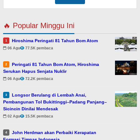
🔥 Popular Minggu Ini
Hiroshima Peringati 81 Tahun Bom Atom
1
06 Agu
77.5K pembaca
Peringati 81 Tahun Bom Atom, Hiroshima
2
Serukan Hapus Senjata Nuklir
06 Agu
72.2K pembaca
Longsor Berulang di Lembah Anai,
3
Pembangunan Tol Bukittinggi–Padang Panjang–
Sicincin Dinilai Mendesak
02 Agu
15.5K pembaca
John Herdman akan Perbaiki Kerapatan
4
Formasi Timnas Indonesia