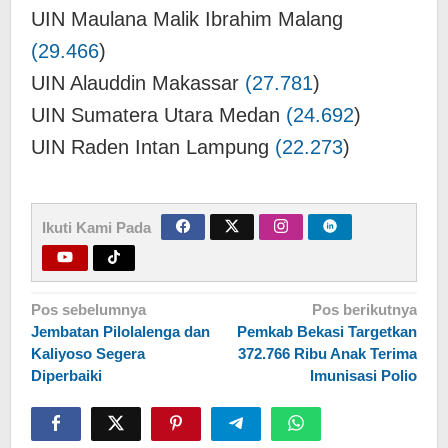
UIN Maulana Malik Ibrahim Malang
(29.466
)
UIN Alauddin Makassar
(27.781
)
UIN Sumatera Utara Medan
(24.692
)
UIN Raden Intan Lampung
(22.273
)
Ikuti Kami Pada
Navigasi
Pos sebelumnya
Pos berikutnya
Jembatan Pilolalenga dan
Pemkab Bekasi Targetkan
pos
Kaliyoso Segera
372.766 Ribu Anak Terima
Diperbaiki
Imunisasi Polio