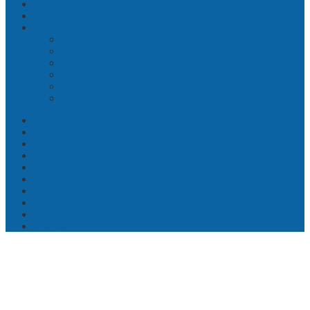
Politik
Metropolitan
Redaksi
Privacy Policy
Kode Etik
Pedoman Pemberitaan Media Siber
Kontak
Tentang Kami
Disclaimer
Nasional
Daerah
Lifestyle
Internasional
Olahraga
Otomotif
Korupsi
Kesehatan
Pendidikan
VIDEO