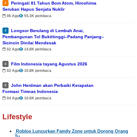
Peringati 81 Tahun Bom Atom, Hiroshima
2
Serukan Hapus Senjata Nuklir
06 Agu
55.3K pembaca
Longsor Berulang di Lembah Anai,
3
Pembangunan Tol Bukittinggi–Padang Panjang–
Sicincin Dinilai Mendesak
02 Agu
14.8K pembaca
Film Indonesia tayang Agustus 2026
4
02 Agu
10.8K pembaca
John Herdman akan Perbaiki Kerapatan
5
Formasi Timnas Indonesia
04 Agu
10.6K pembaca
Lifestyle
Roblox Luncurkan Family Zone untuk Dorong Orang
Tu…