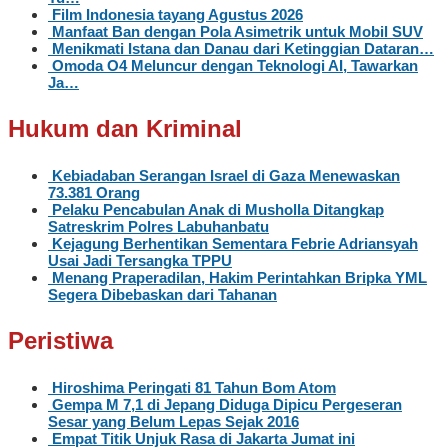
Film Indonesia tayang Agustus 2026
Manfaat Ban dengan Pola Asimetrik untuk Mobil SUV
Menikmati Istana dan Danau dari Ketinggian Dataran…
Omoda O4 Meluncur dengan Teknologi AI, Tawarkan
Ja…
Hukum dan Kriminal
Kebiadaban Serangan Israel di Gaza Menewaskan
73.381 Orang
Pelaku Pencabulan Anak di Musholla Ditangkap
Satreskrim Polres Labuhanbatu
Kejagung Berhentikan Sementara Febrie Adriansyah
Usai Jadi Tersangka TPPU
Menang Praperadilan, Hakim Perintahkan Bripka YML
Segera Dibebaskan dari Tahanan
Peristiwa
Hiroshima Peringati 81 Tahun Bom Atom
Gempa M 7,1 di Jepang Diduga Dipicu Pergeseran
Sesar yang Belum Lepas Sejak 2016
Empat Titik Unjuk Rasa di Jakarta Jumat ini