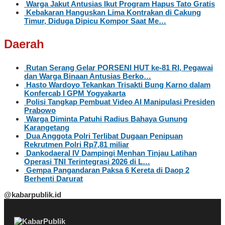
Warga Jakut Antusias Ikut Program Hapus Tato Gratis
Kebakaran Hanguskan Lima Kontrakan di Cakung
Timur, Diduga Dipicu Kompor Saat Me…
Daerah
Rutan Serang Gelar PORSENI HUT ke-81 RI, Pegawai
dan Warga Binaan Antusias Berko…
Hasto Wardoyo Tekankan Trisakti Bung Karno dalam
Konfercab I GPM Yogyakarta
Polisi Tangkap Pembuat Video AI Manipulasi Presiden
Prabowo
Warga Diminta Patuhi Radius Bahaya Gunung
Karangetang
Dua Anggota Polri Terlibat Dugaan Penipuan
Rekrutmen Polri Rp7,81 miliar
Dankodaeral IV Dampingi Menhan Tinjau Latihan
Operasi TNI Terintegrasi 2026 di L…
Gempa Pangandaran Paksa 6 Kereta di Daop 2
Berhenti Darurat
@kabarpublik.id