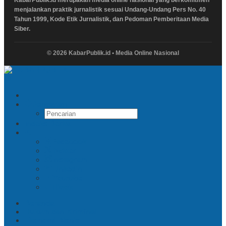
menjalankan praktik jurnalistik sesuai Undang-Undang Pers No. 40
Tahun 1999, Kode Etik Jurnalistik, dan Pedoman Pemberitaan Media
Siber.
© 2026 KabarPublik.id • Media Online Nasional
Pencarian
Indeks Berita
Facebook
Twitter
Instagram
Linkedin
Youtube
Tiktok
Beranda
Hukum dan Kriminal
Ekonomi Bisnis